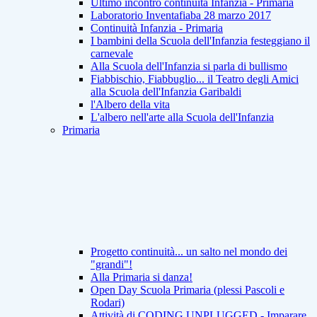
Ultimo incontro continuità Infanzia - Primaria
Laboratorio Inventafiaba 28 marzo 2017
Continuità Infanzia - Primaria
I bambini della Scuola dell'Infanzia festeggiano il
carnevale
Alla Scuola dell'Infanzia si parla di bullismo
Fiabbischio, Fiabbuglio... il Teatro degli Amici
alla Scuola dell'Infanzia Garibaldi
l'Albero della vita
L'albero nell'arte alla Scuola dell'Infanzia
Primaria
Progetto continuità... un salto nel mondo dei
"grandi"!
Alla Primaria si danza!
Open Day Scuola Primaria (plessi Pascoli e
Rodari)
Attività di CODING UNPLUGGED - Imparare