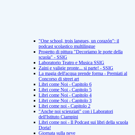
"One school, trois langues, un corazón": il
podcast scolastico multilingue
Progetto di pittura "Decoriamo le porte della
scuola" - SSIG
Laboratorio Teatro e Musica SSIG
Zaini e valigie pronte... si parte! - SSIG
La magia dell'acqua prende forma - Premiati al
Concorso di street art
Libri come Noi - Capitolo 6
Libri come Noi - Capitolo 5
Libri come Noi - Capitolo 4
Libri come Noi - Capitolo 3
Libri come noi - Capitolo 2
"Anche noi scienziati" con i Laboratori
dell'Istituto Ciampini
Libri come noi - Il Podcast sui libri della scuola
Doria!
Giornata sulla neve