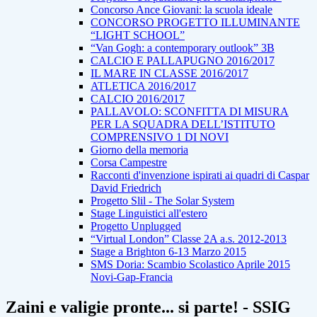
Concorso Ance Giovani: la scuola ideale
CONCORSO PROGETTO ILLUMINANTE
“LIGHT SCHOOL”
“Van Gogh: a contemporary outlook” 3B
CALCIO E PALLAPUGNO 2016/2017
IL MARE IN CLASSE 2016/2017
ATLETICA 2016/2017
CALCIO 2016/2017
PALLAVOLO: SCONFITTA DI MISURA
PER LA SQUADRA DELL’ISTITUTO
COMPRENSIVO 1 DI NOVI
Giorno della memoria
Corsa Campestre
Racconti d'invenzione ispirati ai quadri di Caspar
David Friedrich
Progetto Slil - The Solar System
Stage Linguistici all'estero
Progetto Unplugged
“Virtual London” Classe 2A a.s. 2012-2013
Stage a Brighton 6-13 Marzo 2015
SMS Doria: Scambio Scolastico Aprile 2015
Novi-Gap-Francia
Zaini e valigie pronte... si parte! - SSIG