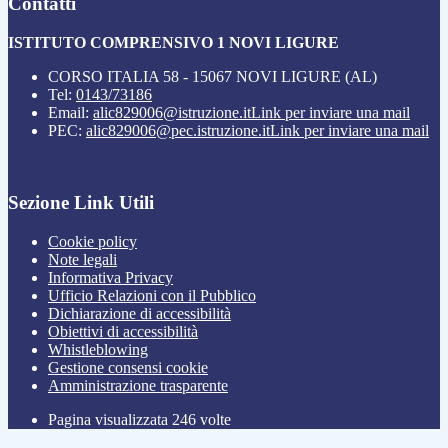
Contatti
ISTITUTO COMPRENSIVO 1 NOVI LIGURE
CORSO ITALIA 58 - 15067 NOVI LIGURE (AL)
Tel:
0143/73186
Email:
alic829006@istruzione.it
Link per inviare una mail
PEC:
alic829006@pec.istruzione.it
Link per inviare una mail
Sezione Link Utili
Cookie policy
Note legali
Informativa Privacy
Ufficio Relazioni con il Pubblico
Dichiarazione di accessibilità
Obiettivi di accessibilità
Whistleblowing
Gestione consensi cookie
Amministrazione trasparente
Pagina visualizzata
246
volte