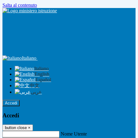
Salta al contenuto
Italiano
Italiano
English
Español
中文
عربى
Accedi
Accedi
button close
×
Nome Utente