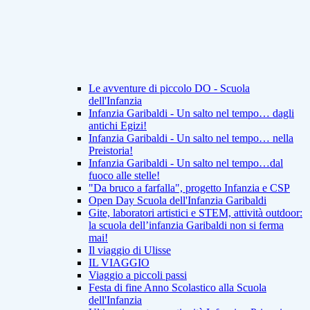
Le avventure di piccolo DO - Scuola
dell'Infanzia
Infanzia Garibaldi - Un salto nel tempo… dagli
antichi Egizi!
Infanzia Garibaldi - Un salto nel tempo… nella
Preistoria!
Infanzia Garibaldi - Un salto nel tempo…dal
fuoco alle stelle!
"Da bruco a farfalla", progetto Infanzia e CSP
Open Day Scuola dell'Infanzia Garibaldi
Gite, laboratori artistici e STEM, attività outdoor:
la scuola dell’infanzia Garibaldi non si ferma
mai!
Il viaggio di Ulisse
IL VIAGGIO
Viaggio a piccoli passi
Festa di fine Anno Scolastico alla Scuola
dell'Infanzia