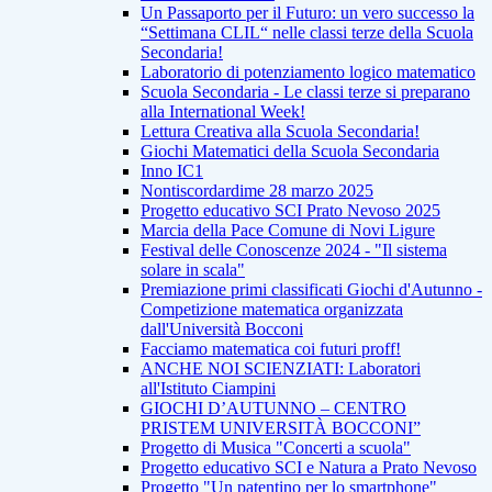
Un Passaporto per il Futuro: un vero successo la
“Settimana CLIL“ nelle classi terze della Scuola
Secondaria!
Laboratorio di potenziamento logico matematico
Scuola Secondaria - Le classi terze si preparano
alla International Week!
Lettura Creativa alla Scuola Secondaria!
Giochi Matematici della Scuola Secondaria
Inno IC1
Nontiscordardime 28 marzo 2025
Progetto educativo SCI Prato Nevoso 2025
Marcia della Pace Comune di Novi Ligure
Festival delle Conoscenze 2024 - "Il sistema
solare in scala"
Premiazione primi classificati Giochi d'Autunno -
Competizione matematica organizzata
dall'Università Bocconi
Facciamo matematica coi futuri proff!
ANCHE NOI SCIENZIATI: Laboratori
all'Istituto Ciampini
GIOCHI D’AUTUNNO – CENTRO
PRISTEM UNIVERSITÀ BOCCONI”
Progetto di Musica "Concerti a scuola"
Progetto educativo SCI e Natura a Prato Nevoso
Progetto "Un patentino per lo smartphone"