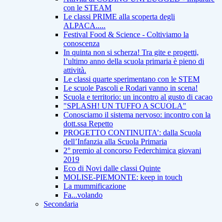
con le STEAM
Le classi PRIME alla scoperta degli
ALPACA.....
Festival Food & Science - Coltiviamo la
conoscenza
In quinta non si scherza! Tra gite e progetti,
l’ultimo anno della scuola primaria è pieno di
attività.
Le classi quarte sperimentano con le STEM
Le scuole Pascoli e Rodari vanno in scena!
Scuola e territorio: un incontro al gusto di cacao
"SPLASH! UN TUFFO A SCUOLA"
Conosciamo il sistema nervoso: incontro con la
dott.ssa Repetto
PROGETTO CONTINUITA’: dalla Scuola
dell’Infanzia alla Scuola Primaria
2° premio al concorso Federchimica giovani
2019
Eco di Novi dalle classi Quinte
MOLISE-PIEMONTE: keep in touch
La mummificazione
Fa...volando
Secondaria