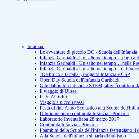
Infanzia
Le avventure di piccolo DO - Scuola dell'Infanzia
Infanzia Garibaldi - Un salto nel tempo… dagli ant
Infanzia Garibaldi - Un salto nel tempo… nella Pre
Infanzia Garibaldi - Un salto nel tempo…dal fuoco a
"Da bruco a farfalla", progetto Infanzia e CSP
Open Day Scuola dell'Infanzia Garibaldi
Gite, laboratori artistici e STEM, attività outdoor: 
Il viaggio di Ulisse
IL VIAGGIO
Viaggio a piccoli passi
Festa di fine Anno Scolastico alla Scuola dell'Infan
Ultimo incontro continuità Infanzia - Primaria
Laboratorio Inventafiaba 28 marzo 2017
Continuità Infanzia - Primaria
I bambini della Scuola dell'Infanzia festeggiano il 
Alla Scuola dell'Infanzia si parla di bullismo