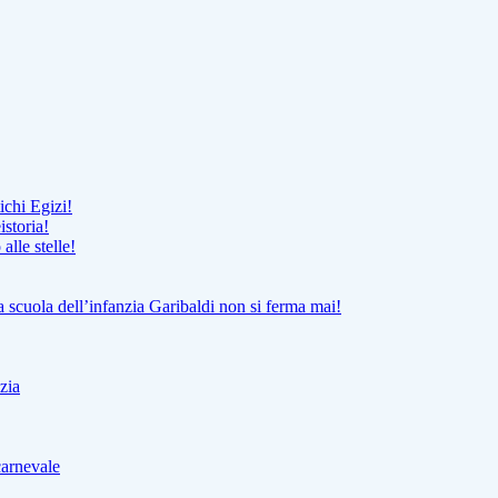
ichi Egizi!
istoria!
lle stelle!
la scuola dell’infanzia Garibaldi non si ferma mai!
zia
carnevale