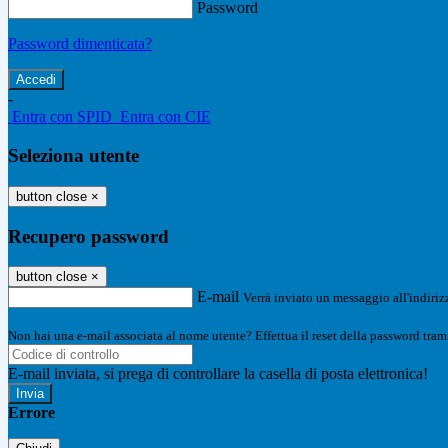
Password
Password dimenticata?
-
Entra con SPID
Entra con CIE
Seleziona utente
button close
×
Recupero password
button close
×
E-mail
Verrà inviato un messaggio all'indirizz
Non hai una e-mail associata al nome utente? Effettua il reset della password tram
E-mail inviata, si prega di controllare la casella di posta elettronica!
Errore