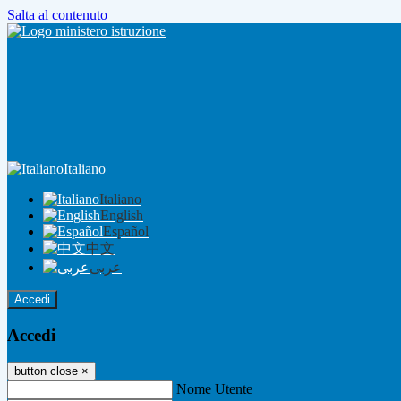
Salta al contenuto
Italiano
Italiano
English
Español
中文
عربى
Accedi
Accedi
button close
×
Nome Utente