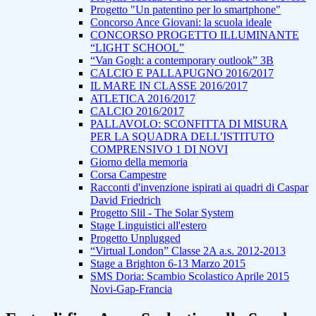
Progetto "Un patentino per lo smartphone"
Concorso Ance Giovani: la scuola ideale
CONCORSO PROGETTO ILLUMINANTE
“LIGHT SCHOOL”
“Van Gogh: a contemporary outlook” 3B
CALCIO E PALLAPUGNO 2016/2017
IL MARE IN CLASSE 2016/2017
ATLETICA 2016/2017
CALCIO 2016/2017
PALLAVOLO: SCONFITTA DI MISURA
PER LA SQUADRA DELL’ISTITUTO
COMPRENSIVO 1 DI NOVI
Giorno della memoria
Corsa Campestre
Racconti d'invenzione ispirati ai quadri di Caspar
David Friedrich
Progetto Slil - The Solar System
Stage Linguistici all'estero
Progetto Unplugged
“Virtual London” Classe 2A a.s. 2012-2013
Stage a Brighton 6-13 Marzo 2015
SMS Doria: Scambio Scolastico Aprile 2015
Novi-Gap-Francia