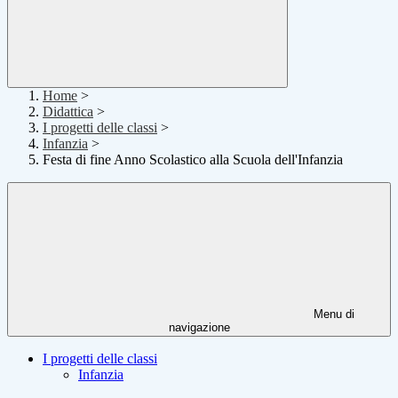
Home
>
Didattica
>
I progetti delle classi
>
Infanzia
>
Festa di fine Anno Scolastico alla Scuola dell'Infanzia
Menu di
navigazione
I progetti delle classi
Infanzia