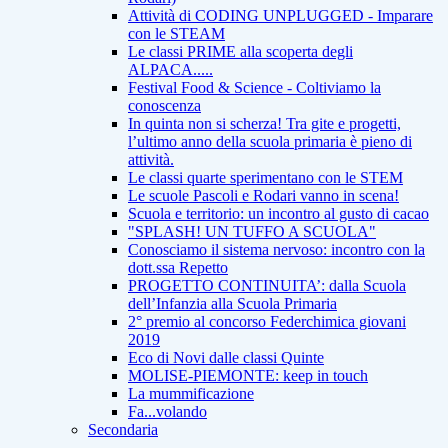
Attività di CODING UNPLUGGED - Imparare
con le STEAM
Le classi PRIME alla scoperta degli
ALPACA.....
Festival Food & Science - Coltiviamo la
conoscenza
In quinta non si scherza! Tra gite e progetti,
l’ultimo anno della scuola primaria è pieno di
attività.
Le classi quarte sperimentano con le STEM
Le scuole Pascoli e Rodari vanno in scena!
Scuola e territorio: un incontro al gusto di cacao
"SPLASH! UN TUFFO A SCUOLA"
Conosciamo il sistema nervoso: incontro con la
dott.ssa Repetto
PROGETTO CONTINUITA’: dalla Scuola
dell’Infanzia alla Scuola Primaria
2° premio al concorso Federchimica giovani
2019
Eco di Novi dalle classi Quinte
MOLISE-PIEMONTE: keep in touch
La mummificazione
Fa...volando
Secondaria