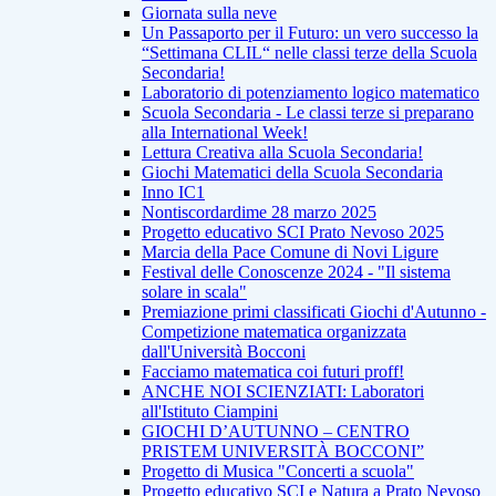
Giornata sulla neve
Un Passaporto per il Futuro: un vero successo la
“Settimana CLIL“ nelle classi terze della Scuola
Secondaria!
Laboratorio di potenziamento logico matematico
Scuola Secondaria - Le classi terze si preparano
alla International Week!
Lettura Creativa alla Scuola Secondaria!
Giochi Matematici della Scuola Secondaria
Inno IC1
Nontiscordardime 28 marzo 2025
Progetto educativo SCI Prato Nevoso 2025
Marcia della Pace Comune di Novi Ligure
Festival delle Conoscenze 2024 - "Il sistema
solare in scala"
Premiazione primi classificati Giochi d'Autunno -
Competizione matematica organizzata
dall'Università Bocconi
Facciamo matematica coi futuri proff!
ANCHE NOI SCIENZIATI: Laboratori
all'Istituto Ciampini
GIOCHI D’AUTUNNO – CENTRO
PRISTEM UNIVERSITÀ BOCCONI”
Progetto di Musica "Concerti a scuola"
Progetto educativo SCI e Natura a Prato Nevoso