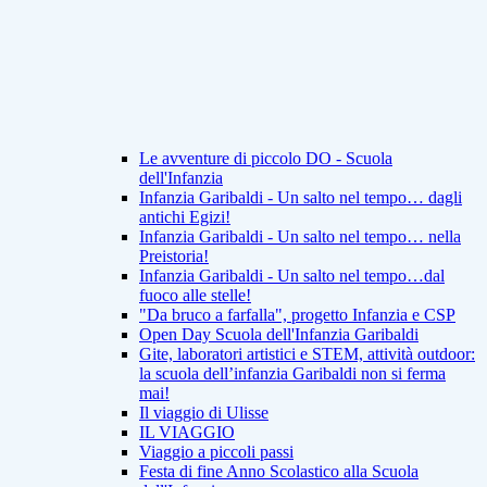
Le avventure di piccolo DO - Scuola
dell'Infanzia
Infanzia Garibaldi - Un salto nel tempo… dagli
antichi Egizi!
Infanzia Garibaldi - Un salto nel tempo… nella
Preistoria!
Infanzia Garibaldi - Un salto nel tempo…dal
fuoco alle stelle!
"Da bruco a farfalla", progetto Infanzia e CSP
Open Day Scuola dell'Infanzia Garibaldi
Gite, laboratori artistici e STEM, attività outdoor:
la scuola dell’infanzia Garibaldi non si ferma
mai!
Il viaggio di Ulisse
IL VIAGGIO
Viaggio a piccoli passi
Festa di fine Anno Scolastico alla Scuola