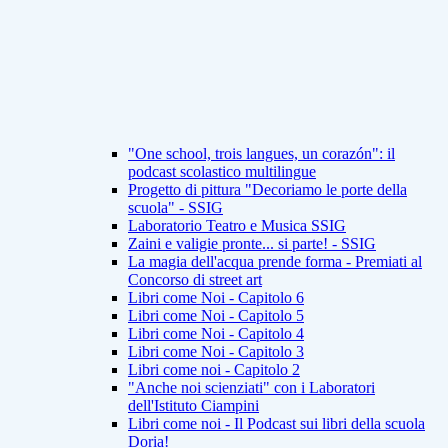
"One school, trois langues, un corazón": il
podcast scolastico multilingue
Progetto di pittura "Decoriamo le porte della
scuola" - SSIG
Laboratorio Teatro e Musica SSIG
Zaini e valigie pronte... si parte! - SSIG
La magia dell'acqua prende forma - Premiati al
Concorso di street art
Libri come Noi - Capitolo 6
Libri come Noi - Capitolo 5
Libri come Noi - Capitolo 4
Libri come Noi - Capitolo 3
Libri come noi - Capitolo 2
"Anche noi scienziati" con i Laboratori
dell'Istituto Ciampini
Libri come noi - Il Podcast sui libri della scuola
Doria!