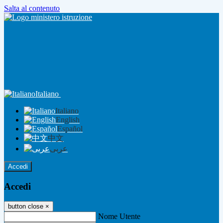
Salta al contenuto
Italiano
Italiano
English
Español
中文
عربى
Accedi
Accedi
button close
×
Nome Utente