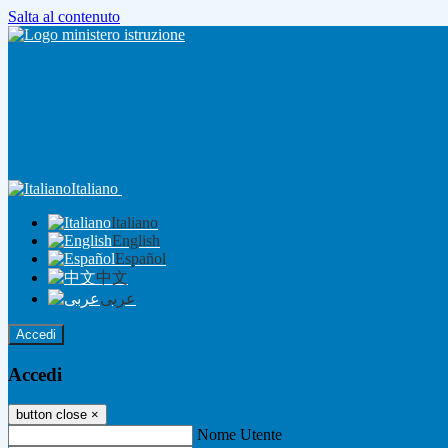
Salta al contenuto
Italiano
Italiano
English
Español
中文
عربى
Accedi
Accedi
button close
×
Nome Utente