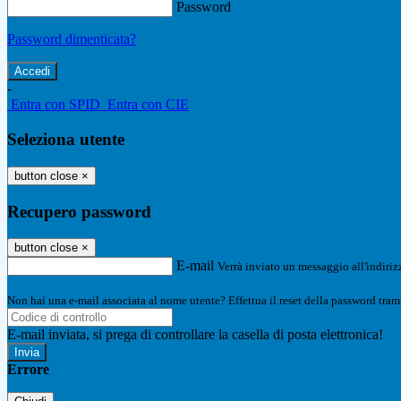
Password
Password dimenticata?
-
Entra con SPID
Entra con CIE
Seleziona utente
button close
×
Recupero password
button close
×
E-mail
Verrà inviato un messaggio all'indirizz
Non hai una e-mail associata al nome utente? Effettua il reset della password tram
E-mail inviata, si prega di controllare la casella di posta elettronica!
Errore