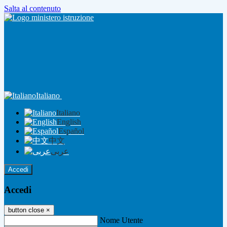
Salta al contenuto
Italiano
Italiano
English
Español
中文
عربى
Accedi
Accedi
button close
×
Nome Utente