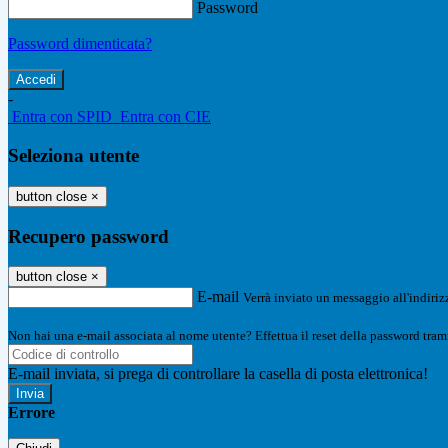
Password
Password dimenticata?
-
Entra con SPID
Entra con CIE
Seleziona utente
button close
×
Recupero password
button close
×
E-mail
Verrà inviato un messaggio all'indirizz
Non hai una e-mail associata al nome utente? Effettua il reset della password tram
E-mail inviata, si prega di controllare la casella di posta elettronica!
Errore