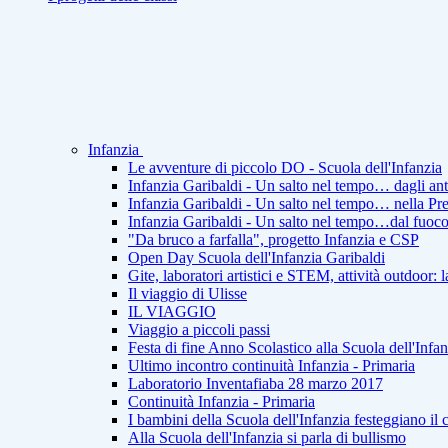
Infanzia
Le avventure di piccolo DO - Scuola dell'Infanzia
Infanzia Garibaldi - Un salto nel tempo… dagli ant
Infanzia Garibaldi - Un salto nel tempo… nella Pre
Infanzia Garibaldi - Un salto nel tempo…dal fuoco a
"Da bruco a farfalla", progetto Infanzia e CSP
Open Day Scuola dell'Infanzia Garibaldi
Gite, laboratori artistici e STEM, attività outdoor: 
Il viaggio di Ulisse
IL VIAGGIO
Viaggio a piccoli passi
Festa di fine Anno Scolastico alla Scuola dell'Infan
Ultimo incontro continuità Infanzia - Primaria
Laboratorio Inventafiaba 28 marzo 2017
Continuità Infanzia - Primaria
I bambini della Scuola dell'Infanzia festeggiano il 
Alla Scuola dell'Infanzia si parla di bullismo