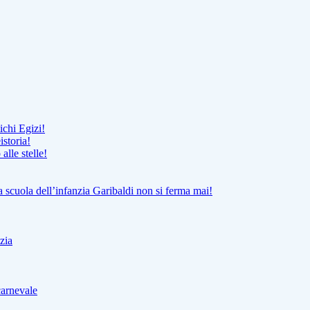
ichi Egizi!
istoria!
lle stelle!
la scuola dell’infanzia Garibaldi non si ferma mai!
zia
carnevale