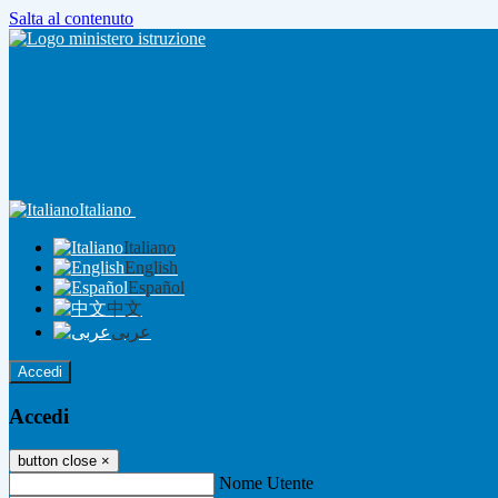
Salta al contenuto
Italiano
Italiano
English
Español
中文
عربى
Accedi
Accedi
button close
×
Nome Utente