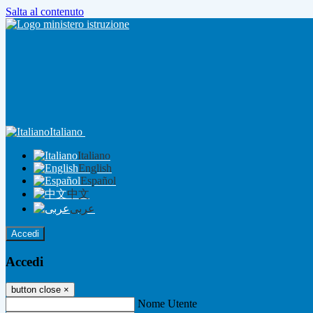
Salta al contenuto
Italiano
Italiano
English
Español
中文
عربى
Accedi
Accedi
button close
×
Nome Utente