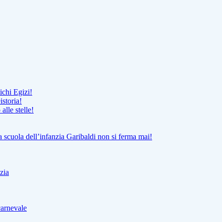
ichi Egizi!
istoria!
lle stelle!
la scuola dell’infanzia Garibaldi non si ferma mai!
zia
carnevale