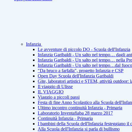
Infanzia
Le avventure di piccolo DO - Scuola dell'Infanzia
Infanzia Garibaldi - Un salto nel tempo… dagli ant
Infanzia Garibaldi - Un salto nel tempo… nella Pre
Infanzia Garibaldi - Un salto nel tempo…dal fuoco a
"Da bruco a farfalla", progetto Infanzia e CSP
Open Day Scuola dell'Infanzia Garibaldi
Gite, laboratori artistici e STEM, attività outdoor: 
Il viaggio di Ulisse
IL VIAGGIO
Viaggio a piccoli passi
Festa di fine Anno Scolastico alla Scuola dell'Infan
Ultimo incontro continuità Infanzia - Primaria
Laboratorio Inventafiaba 28 marzo 2017
Continuità Infanzia - Primaria
I bambini della Scuola dell'Infanzia festeggiano il 
Alla Scuola dell'Infanzia si parla di bullismo