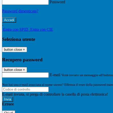
Password
Password dimenticata?
-
Entra con SPID
Entra con CIE
Seleziona utente
button close
×
Recupero password
button close
×
E-mail
Verrà inviato un messaggio all'indirizz
Non hai una e-mail associata al nome utente? Effettua il reset della password tram
E-mail inviata, si prega di controllare la casella di posta elettronica!
Errore