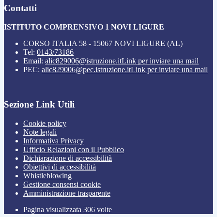
Contatti
ISTITUTO COMPRENSIVO 1 NOVI LIGURE
CORSO ITALIA 58 - 15067 NOVI LIGURE (AL)
Tel:
0143/73186
Email:
alic829006@istruzione.it
Link per inviare una mail
PEC:
alic829006@pec.istruzione.it
Link per inviare una mail
Sezione Link Utili
Cookie policy
Note legali
Informativa Privacy
Ufficio Relazioni con il Pubblico
Dichiarazione di accessibilità
Obiettivi di accessibilità
Whistleblowing
Gestione consensi cookie
Amministrazione trasparente
Pagina visualizzata
306
volte