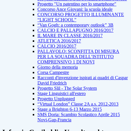
Progetto "Un patentino per lo smartphone"
Concorso Ance Giovani: la scuola ideale
CONCORSO PROGETTO ILLUMINANTE
“LIGHT SCHOOL”
“Van Gogh: a contemporary outlook” 3B
CALCIO E PALLAPUGNO 2016/2017
IL MARE IN CLASSE 2016/2017
ATLETICA 2016/2017
CALCIO 2016/2017
PALLAVOLO: SCONFITTA DI MISURA
PER LA SQUADRA DELL’ISTITUTO
COMPRENSIVO 1 DI NOVI
Giorno della memoria
Corsa Campestre
Racconti d'invenzione ispirati ai quadri di Caspar
David Friedrich
Progetto Slil - The Solar System
Stage Linguistici all'estero
Progetto Unplugged
“Virtual London” Classe 2A a.s. 2012-2013
Stage a Brighton 6-13 Marzo 2015
SMS Doria: Scambio Scolastico Aprile 2015
Novi-Gap-Francia