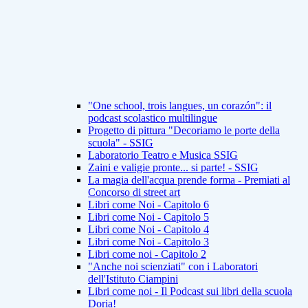
"One school, trois langues, un corazón": il
podcast scolastico multilingue
Progetto di pittura "Decoriamo le porte della
scuola" - SSIG
Laboratorio Teatro e Musica SSIG
Zaini e valigie pronte... si parte! - SSIG
La magia dell'acqua prende forma - Premiati al
Concorso di street art
Libri come Noi - Capitolo 6
Libri come Noi - Capitolo 5
Libri come Noi - Capitolo 4
Libri come Noi - Capitolo 3
Libri come noi - Capitolo 2
"Anche noi scienziati" con i Laboratori
dell'Istituto Ciampini
Libri come noi - Il Podcast sui libri della scuola
Doria!