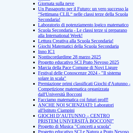
Giornata sulla neve
Un Passaporto per il Futuro: un vero successo la
“Settimana CLIL“ nelle classi terze della Scuola
Secondaria!
Laboratorio di potenziamento logico matematico
Scuola Secondaria - Le classi terze si preparano
alla International Week!
Lettura Creativa alla Scuola Secondaria!
Giochi Matematici della Scuola Secondaria
Inno IC1
Nontiscordardime 28 marzo 2025
Progetto educativo SCI Prato Nevoso 2025
Marcia della Pace Comune di Novi Ligure
Festival delle Conoscenze 2024 - "Il sistema
solare in scala"
Premiazione primi classificati Giochi d'Autunno -
Competizione matematica organizzata
dall'Università Bocconi
Facciamo matematica coi futuri proff!
ANCHE NOI SCIENZIATI: Laboratori
all'Istituto Ciampini
GIOCHI D’AUTUNNO – CENTRO
PRISTEM UNIVERSITÀ BOCCONI”
Progetto di Musica "Concerti a scuola"
Progetto educativo SCI e Natura a Prato Nevoso