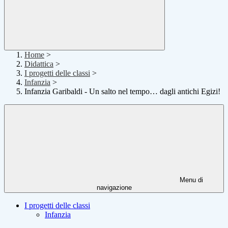
Home
>
Didattica
>
I progetti delle classi
>
Infanzia
>
Infanzia Garibaldi - Un salto nel tempo… dagli antichi Egizi!
Menu di
navigazione
I progetti delle classi
Infanzia