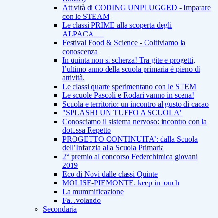
Attività di CODING UNPLUGGED - Imparare
con le STEAM
Le classi PRIME alla scoperta degli
ALPACA.....
Festival Food & Science - Coltiviamo la
conoscenza
In quinta non si scherza! Tra gite e progetti,
l’ultimo anno della scuola primaria è pieno di
attività.
Le classi quarte sperimentano con le STEM
Le scuole Pascoli e Rodari vanno in scena!
Scuola e territorio: un incontro al gusto di cacao
"SPLASH! UN TUFFO A SCUOLA"
Conosciamo il sistema nervoso: incontro con la
dott.ssa Repetto
PROGETTO CONTINUITA’: dalla Scuola
dell’Infanzia alla Scuola Primaria
2° premio al concorso Federchimica giovani
2019
Eco di Novi dalle classi Quinte
MOLISE-PIEMONTE: keep in touch
La mummificazione
Fa...volando
Secondaria