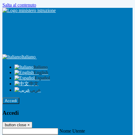
Salta al contenuto
Italiano
Italiano
English
Español
中文
عربى
Accedi
Accedi
button close
×
Nome Utente