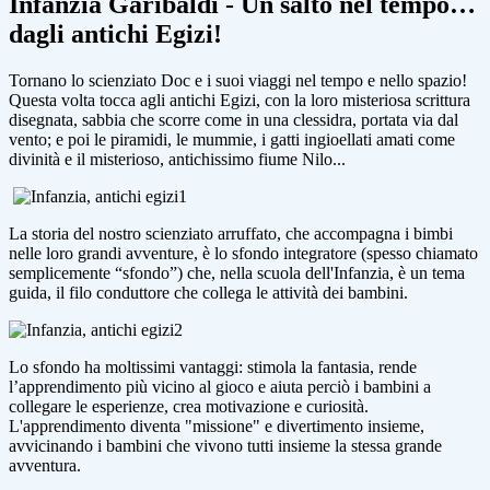
Infanzia Garibaldi - Un salto nel tempo…
dagli antichi Egizi!
Tornano lo scienziato Doc e i suoi viaggi nel tempo e nello spazio!
Questa volta tocca agli antichi Egizi, con la loro misteriosa scrittura
disegnata, sabbia che scorre come in una clessidra, portata via dal
vento; e poi le piramidi, le mummie, i gatti ingioellati amati come
divinità e il misterioso, antichissimo fiume Nilo...
La storia del nostro scienziato arruffato, che accompagna i bimbi
nelle loro grandi avventure, è lo
sfondo integratore (spesso chiamato
semplicemente “sfondo”) che, nella scuola dell'Infanzia, è un tema
guida, il filo conduttore che collega le attività dei bambini.
Lo sfondo ha moltissimi vantaggi: stimola la fantasia, rende
l’apprendimento più vicino al gioco e aiuta perciò i bambini a
collegare le esperienze, crea motivazione e curiosità.
L'apprendimento diventa "missione" e divertimento insieme,
avvicinando i bambini che vivono tutti insieme la stessa grande
avventura.