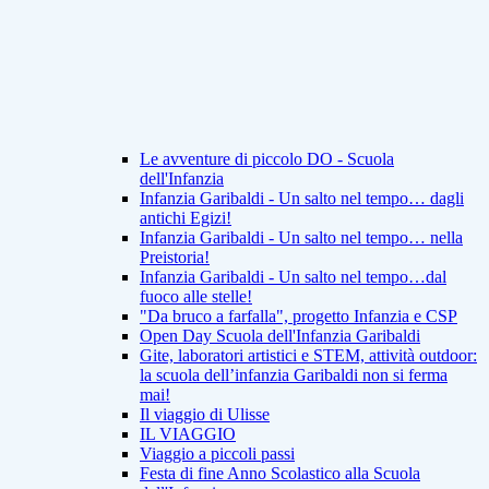
Le avventure di piccolo DO - Scuola
dell'Infanzia
Infanzia Garibaldi - Un salto nel tempo… dagli
antichi Egizi!
Infanzia Garibaldi - Un salto nel tempo… nella
Preistoria!
Infanzia Garibaldi - Un salto nel tempo…dal
fuoco alle stelle!
"Da bruco a farfalla", progetto Infanzia e CSP
Open Day Scuola dell'Infanzia Garibaldi
Gite, laboratori artistici e STEM, attività outdoor:
la scuola dell’infanzia Garibaldi non si ferma
mai!
Il viaggio di Ulisse
IL VIAGGIO
Viaggio a piccoli passi
Festa di fine Anno Scolastico alla Scuola