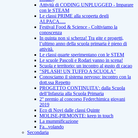
Attività di CODING UNPLUGGED - Imparare
con le STEAM
Le classi PRIME alla scoperta degli
ALPACA.....
Festival Food & Science - Coltiviamo la
conoscenza
In quinta non si scherza! Tra gite e progetti,
l’ultimo anno della scuola primaria è pieno di
attività.
Le classi quarte sperimentano con le STEM
Le scuole Pascoli e Rodari vanno in scena!
Scuola e territorio: un incontro al gusto di cacao
"SPLASH! UN TUFFO A SCUOLA"
Conosciamo il sistema nervoso: incontro con la
dott.ssa Repetto
PROGETTO CONTINUITA’: dalla Scuola
dell’Infanzia alla Scuola Primaria
2° premio al concorso Federchimica giovani
2019
Eco di Novi dalle classi Quinte
MOLISE-PIEMONTE: keep in touch
La mummificazione
Fa...volando
Secondaria