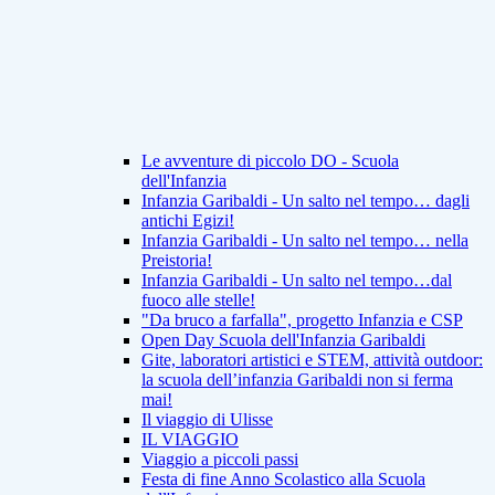
Le avventure di piccolo DO - Scuola
dell'Infanzia
Infanzia Garibaldi - Un salto nel tempo… dagli
antichi Egizi!
Infanzia Garibaldi - Un salto nel tempo… nella
Preistoria!
Infanzia Garibaldi - Un salto nel tempo…dal
fuoco alle stelle!
"Da bruco a farfalla", progetto Infanzia e CSP
Open Day Scuola dell'Infanzia Garibaldi
Gite, laboratori artistici e STEM, attività outdoor:
la scuola dell’infanzia Garibaldi non si ferma
mai!
Il viaggio di Ulisse
IL VIAGGIO
Viaggio a piccoli passi
Festa di fine Anno Scolastico alla Scuola