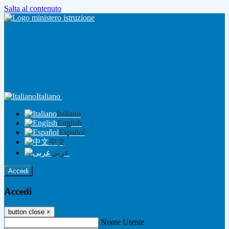
Salta al contenuto
Italiano
Italiano
English
Español
中文
عربى
Accedi
Accedi
button close
×
Nome Utente