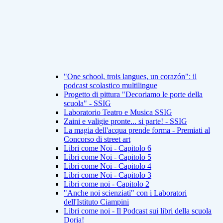
"One school, trois langues, un corazón": il
podcast scolastico multilingue
Progetto di pittura "Decoriamo le porte della
scuola" - SSIG
Laboratorio Teatro e Musica SSIG
Zaini e valigie pronte... si parte! - SSIG
La magia dell'acqua prende forma - Premiati al
Concorso di street art
Libri come Noi - Capitolo 6
Libri come Noi - Capitolo 5
Libri come Noi - Capitolo 4
Libri come Noi - Capitolo 3
Libri come noi - Capitolo 2
"Anche noi scienziati" con i Laboratori
dell'Istituto Ciampini
Libri come noi - Il Podcast sui libri della scuola
Doria!