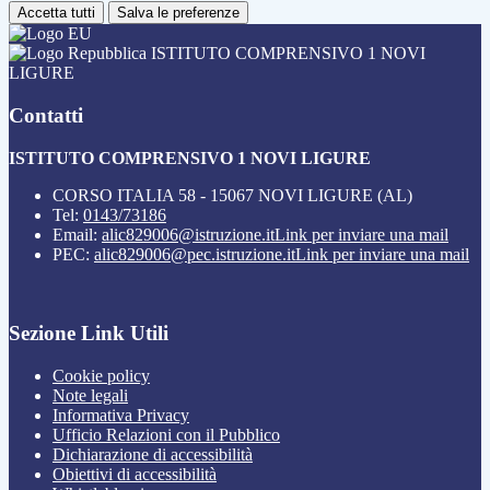
Accetta tutti
Salva le preferenze
ISTITUTO COMPRENSIVO 1 NOVI
LIGURE
Contatti
ISTITUTO COMPRENSIVO 1 NOVI LIGURE
CORSO ITALIA 58 - 15067 NOVI LIGURE (AL)
Tel:
0143/73186
Email:
alic829006@istruzione.it
Link per inviare una mail
PEC:
alic829006@pec.istruzione.it
Link per inviare una mail
Sezione Link Utili
Cookie policy
Note legali
Informativa Privacy
Ufficio Relazioni con il Pubblico
Dichiarazione di accessibilità
Obiettivi di accessibilità