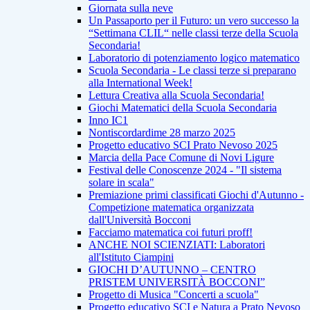
Giornata sulla neve
Un Passaporto per il Futuro: un vero successo la
“Settimana CLIL“ nelle classi terze della Scuola
Secondaria!
Laboratorio di potenziamento logico matematico
Scuola Secondaria - Le classi terze si preparano
alla International Week!
Lettura Creativa alla Scuola Secondaria!
Giochi Matematici della Scuola Secondaria
Inno IC1
Nontiscordardime 28 marzo 2025
Progetto educativo SCI Prato Nevoso 2025
Marcia della Pace Comune di Novi Ligure
Festival delle Conoscenze 2024 - "Il sistema
solare in scala"
Premiazione primi classificati Giochi d'Autunno -
Competizione matematica organizzata
dall'Università Bocconi
Facciamo matematica coi futuri proff!
ANCHE NOI SCIENZIATI: Laboratori
all'Istituto Ciampini
GIOCHI D’AUTUNNO – CENTRO
PRISTEM UNIVERSITÀ BOCCONI”
Progetto di Musica "Concerti a scuola"
Progetto educativo SCI e Natura a Prato Nevoso