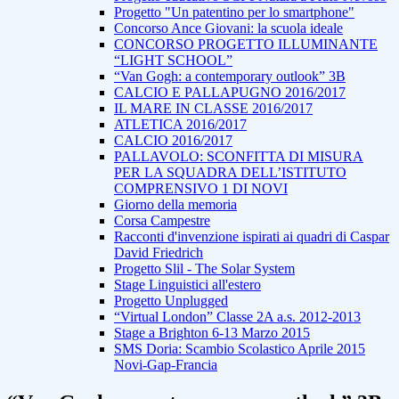
Progetto "Un patentino per lo smartphone"
Concorso Ance Giovani: la scuola ideale
CONCORSO PROGETTO ILLUMINANTE
“LIGHT SCHOOL”
“Van Gogh: a contemporary outlook” 3B
CALCIO E PALLAPUGNO 2016/2017
IL MARE IN CLASSE 2016/2017
ATLETICA 2016/2017
CALCIO 2016/2017
PALLAVOLO: SCONFITTA DI MISURA
PER LA SQUADRA DELL’ISTITUTO
COMPRENSIVO 1 DI NOVI
Giorno della memoria
Corsa Campestre
Racconti d'invenzione ispirati ai quadri di Caspar
David Friedrich
Progetto Slil - The Solar System
Stage Linguistici all'estero
Progetto Unplugged
“Virtual London” Classe 2A a.s. 2012-2013
Stage a Brighton 6-13 Marzo 2015
SMS Doria: Scambio Scolastico Aprile 2015
Novi-Gap-Francia