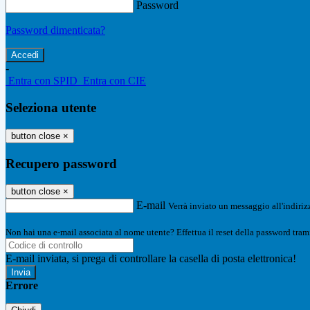
Password
Password dimenticata?
-
Entra con SPID
Entra con CIE
Seleziona utente
button close
×
Recupero password
button close
×
E-mail
Verrà inviato un messaggio all'indirizz
Non hai una e-mail associata al nome utente? Effettua il reset della password tram
E-mail inviata, si prega di controllare la casella di posta elettronica!
Errore