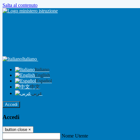
Salta al contenuto
Italiano
Italiano
English
Español
中文
عربى
Accedi
Accedi
button close
×
Nome Utente