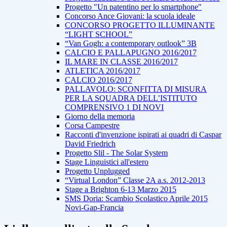
Progetto "Un patentino per lo smartphone"
Concorso Ance Giovani: la scuola ideale
CONCORSO PROGETTO ILLUMINANTE
“LIGHT SCHOOL”
“Van Gogh: a contemporary outlook” 3B
CALCIO E PALLAPUGNO 2016/2017
IL MARE IN CLASSE 2016/2017
ATLETICA 2016/2017
CALCIO 2016/2017
PALLAVOLO: SCONFITTA DI MISURA
PER LA SQUADRA DELL’ISTITUTO
COMPRENSIVO 1 DI NOVI
Giorno della memoria
Corsa Campestre
Racconti d'invenzione ispirati ai quadri di Caspar
David Friedrich
Progetto Slil - The Solar System
Stage Linguistici all'estero
Progetto Unplugged
“Virtual London” Classe 2A a.s. 2012-2013
Stage a Brighton 6-13 Marzo 2015
SMS Doria: Scambio Scolastico Aprile 2015
Novi-Gap-Francia