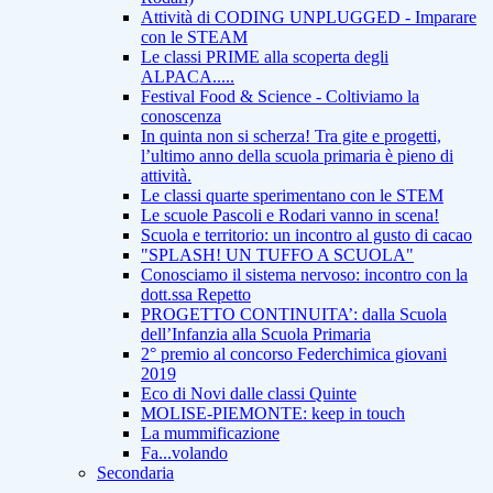
Attività di CODING UNPLUGGED - Imparare
con le STEAM
Le classi PRIME alla scoperta degli
ALPACA.....
Festival Food & Science - Coltiviamo la
conoscenza
In quinta non si scherza! Tra gite e progetti,
l’ultimo anno della scuola primaria è pieno di
attività.
Le classi quarte sperimentano con le STEM
Le scuole Pascoli e Rodari vanno in scena!
Scuola e territorio: un incontro al gusto di cacao
"SPLASH! UN TUFFO A SCUOLA"
Conosciamo il sistema nervoso: incontro con la
dott.ssa Repetto
PROGETTO CONTINUITA’: dalla Scuola
dell’Infanzia alla Scuola Primaria
2° premio al concorso Federchimica giovani
2019
Eco di Novi dalle classi Quinte
MOLISE-PIEMONTE: keep in touch
La mummificazione
Fa...volando
Secondaria