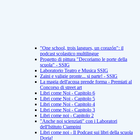
"One school, trois langues, un corazón": il
podcast scolastico multilingue
Progetto di pittura "Decoriamo le porte della
scuola" - SSIG
Laboratorio Teatro e Musica SSIG
Zaini e valigie pronte... si parte! - SSIG
La magia dell'acqua prende forma - Premiati al
Concorso di street art
Libri come Noi - Capitolo 6
Libri come Noi - Capitolo 5
Libri come Noi - Capitolo 4
Libri come Noi - Capitolo 3
Libri come noi - Capitolo 2
"Anche noi scienziati" con i Laboratori
dell'Istituto Ciampini
Libri come noi - Il Podcast sui libri della scuola
Doria!