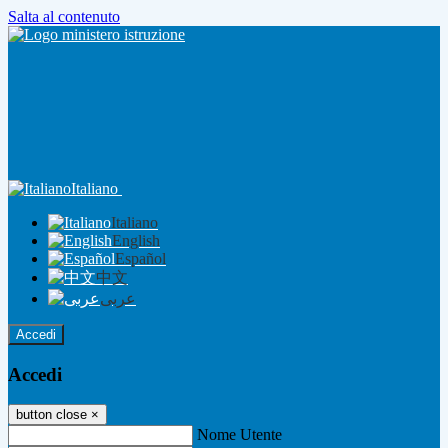
Salta al contenuto
Italiano
Italiano
English
Español
中文
عربى
Accedi
Accedi
button close
×
Nome Utente