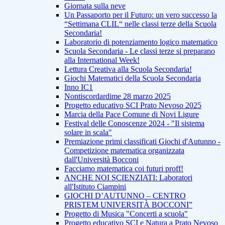
Giornata sulla neve
Un Passaporto per il Futuro: un vero successo la
“Settimana CLIL“ nelle classi terze della Scuola
Secondaria!
Laboratorio di potenziamento logico matematico
Scuola Secondaria - Le classi terze si preparano
alla International Week!
Lettura Creativa alla Scuola Secondaria!
Giochi Matematici della Scuola Secondaria
Inno IC1
Nontiscordardime 28 marzo 2025
Progetto educativo SCI Prato Nevoso 2025
Marcia della Pace Comune di Novi Ligure
Festival delle Conoscenze 2024 - "Il sistema
solare in scala"
Premiazione primi classificati Giochi d'Autunno -
Competizione matematica organizzata
dall'Università Bocconi
Facciamo matematica coi futuri proff!
ANCHE NOI SCIENZIATI: Laboratori
all'Istituto Ciampini
GIOCHI D’AUTUNNO – CENTRO
PRISTEM UNIVERSITÀ BOCCONI”
Progetto di Musica "Concerti a scuola"
Progetto educativo SCI e Natura a Prato Nevoso