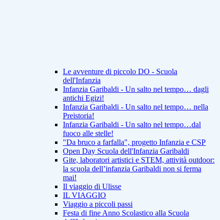
Le avventure di piccolo DO - Scuola
dell'Infanzia
Infanzia Garibaldi - Un salto nel tempo… dagli
antichi Egizi!
Infanzia Garibaldi - Un salto nel tempo… nella
Preistoria!
Infanzia Garibaldi - Un salto nel tempo…dal
fuoco alle stelle!
"Da bruco a farfalla", progetto Infanzia e CSP
Open Day Scuola dell'Infanzia Garibaldi
Gite, laboratori artistici e STEM, attività outdoor:
la scuola dell’infanzia Garibaldi non si ferma
mai!
Il viaggio di Ulisse
IL VIAGGIO
Viaggio a piccoli passi
Festa di fine Anno Scolastico alla Scuola