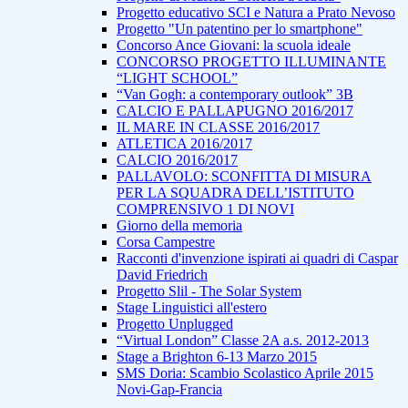
Progetto educativo SCI e Natura a Prato Nevoso
Progetto "Un patentino per lo smartphone"
Concorso Ance Giovani: la scuola ideale
CONCORSO PROGETTO ILLUMINANTE
“LIGHT SCHOOL”
“Van Gogh: a contemporary outlook” 3B
CALCIO E PALLAPUGNO 2016/2017
IL MARE IN CLASSE 2016/2017
ATLETICA 2016/2017
CALCIO 2016/2017
PALLAVOLO: SCONFITTA DI MISURA
PER LA SQUADRA DELL’ISTITUTO
COMPRENSIVO 1 DI NOVI
Giorno della memoria
Corsa Campestre
Racconti d'invenzione ispirati ai quadri di Caspar
David Friedrich
Progetto Slil - The Solar System
Stage Linguistici all'estero
Progetto Unplugged
“Virtual London” Classe 2A a.s. 2012-2013
Stage a Brighton 6-13 Marzo 2015
SMS Doria: Scambio Scolastico Aprile 2015
Novi-Gap-Francia