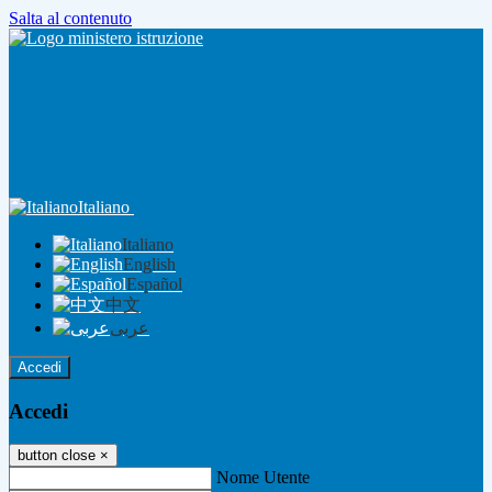
Salta al contenuto
Italiano
Italiano
English
Español
中文
عربى
Accedi
Accedi
button close
×
Nome Utente