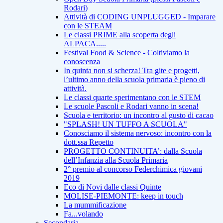
Rodari)
Attività di CODING UNPLUGGED - Imparare
con le STEAM
Le classi PRIME alla scoperta degli
ALPACA.....
Festival Food & Science - Coltiviamo la
conoscenza
In quinta non si scherza! Tra gite e progetti,
l’ultimo anno della scuola primaria è pieno di
attività.
Le classi quarte sperimentano con le STEM
Le scuole Pascoli e Rodari vanno in scena!
Scuola e territorio: un incontro al gusto di cacao
"SPLASH! UN TUFFO A SCUOLA"
Conosciamo il sistema nervoso: incontro con la
dott.ssa Repetto
PROGETTO CONTINUITA’: dalla Scuola
dell’Infanzia alla Scuola Primaria
2° premio al concorso Federchimica giovani
2019
Eco di Novi dalle classi Quinte
MOLISE-PIEMONTE: keep in touch
La mummificazione
Fa...volando
Secondaria