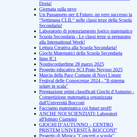
Doria!
Giornata sulla neve
Un Passaporto per il Futuro: un vero successo la
“Settimana CLIL“ nelle classi terze della Scuola
Secondaria!
Laboratorio di potenziamento logico matematico
Scuola Secondaria - Le classi terze si preparano
alla International Week!
Lettura Creativa alla Scuola Secondaria!
Giochi Matematici della Scuola Secondaria
Inno IC1
Nontiscordardime 28 marzo 2025
Progetto educativo SCI Prato Nevoso 2025
Marcia della Pace Comune di Novi Ligure
Festival delle Conoscenze 2024 - "Il sistema
solare in scala"
Premiazione primi classificati Giochi d'Autunno -
Competizione matematica organizzata
dall'Università Bocconi
Facciamo matematica coi futuri proff!
ANCHE NOI SCIENZIATI: Laboratori
all'Istituto Ciampini
GIOCHI D’AUTUNNO – CENTRO
PRISTEM UNIVERSITÀ BOCCONI”
Progetto di Musica "Concerti a scuola"