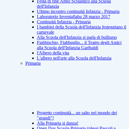
Festa di fine Anno Scolastico alla Scuola
dell'Infanzia
Ultimo incontro continuità Infanzia - Primaria
Laboratorio Inventafiaba 28 marzo 2017
Continuità Infanzia - Primaria
I bambini della Scuola dell'Infanzia festeggiano il
carnevale
Alla Scuola dell'Infanzia si parla di bullismo
Fiabbischio, Fiabbuglio... il Teatro degli Amici
alla Scuola dell'Infanzia Garibaldi
l'Albero della vita
L'albero nell'arte alla Scuola dell'Infanzia
Primaria
Progetto continuità... un salto nel mondo dei
"grandi"!
Alla Primaria si danza!
Open Day Scuola Primaria (plessi Pascoli e