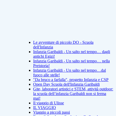
Le avventure di piccolo DO - Scuola
dell'Infanzia
Infanzia Garibaldi - Un salto nel tempo… dagli
antichi Egizi!
Infanzia Garibaldi - Un salto nel tempo… nella
Preistoria!
Infanzia Garibaldi - Un salto nel tempo…dal
fuoco alle stelle!
"Da bruco a farfalla", progetto Infanzia e CSP
Open Day Scuola dell'Infanzia Garibaldi
Gite, laboratori artistici e STEM, attività outdoor:
la scuola dell’infanzia Garibaldi non si ferma
mai!
Il viaggio di Ulisse
IL VIAGGIO
Viaggio a piccoli passi