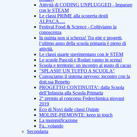
Attività di CODING UNPLUGGED - Imparare
con le STEAM
Le classi PRIME alla scoperta degli
ALPACA.....
Festival Food & Science - Coltiviamo la
conoscenza
In quinta non si scherza! Tra gite e progetti,
l’ultimo anno della scuola primaria è pieno di
attività.
Le classi quarte sperimentano con le STEM
Le scuole Pascoli e Rodari vanno in scena!
Scuola e territorio: un incontro al gusto di cacao
"SPLASH! UN TUFFO A SCUOLA"
Conosciamo il sistema nervoso: incontro con la
dott.ssa Repetto
PROGETTO CONTINUITA’: dalla Scuola
dell’Infanzia alla Scuola Primaria
2° premio al concorso Federchimica giovani
2019
Eco di Novi dalle classi Quinte
MOLISE-PIEMONTE: keep in touch
La mummificazione
Fa...volando
Secondaria