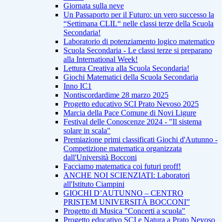
Giornata sulla neve
Un Passaporto per il Futuro: un vero successo la
“Settimana CLIL“ nelle classi terze della Scuola
Secondaria!
Laboratorio di potenziamento logico matematico
Scuola Secondaria - Le classi terze si preparano
alla International Week!
Lettura Creativa alla Scuola Secondaria!
Giochi Matematici della Scuola Secondaria
Inno IC1
Nontiscordardime 28 marzo 2025
Progetto educativo SCI Prato Nevoso 2025
Marcia della Pace Comune di Novi Ligure
Festival delle Conoscenze 2024 - "Il sistema
solare in scala"
Premiazione primi classificati Giochi d'Autunno -
Competizione matematica organizzata
dall'Università Bocconi
Facciamo matematica coi futuri proff!
ANCHE NOI SCIENZIATI: Laboratori
all'Istituto Ciampini
GIOCHI D’AUTUNNO – CENTRO
PRISTEM UNIVERSITÀ BOCCONI”
Progetto di Musica "Concerti a scuola"
Progetto educativo SCI e Natura a Prato Nevoso