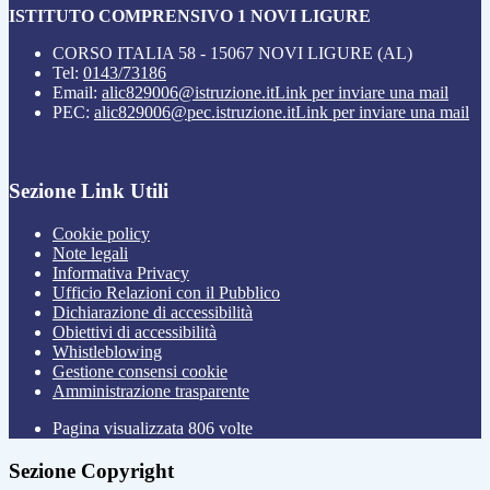
ISTITUTO COMPRENSIVO 1 NOVI LIGURE
CORSO ITALIA 58 - 15067 NOVI LIGURE (AL)
Tel:
0143/73186
Email:
alic829006@istruzione.it
Link per inviare una mail
PEC:
alic829006@pec.istruzione.it
Link per inviare una mail
Sezione Link Utili
Cookie policy
Note legali
Informativa Privacy
Ufficio Relazioni con il Pubblico
Dichiarazione di accessibilità
Obiettivi di accessibilità
Whistleblowing
Gestione consensi cookie
Amministrazione trasparente
Pagina visualizzata
806
volte
Sezione Copyright