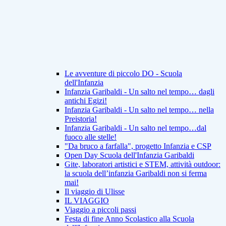
Le avventure di piccolo DO - Scuola
dell'Infanzia
Infanzia Garibaldi - Un salto nel tempo… dagli
antichi Egizi!
Infanzia Garibaldi - Un salto nel tempo… nella
Preistoria!
Infanzia Garibaldi - Un salto nel tempo…dal
fuoco alle stelle!
"Da bruco a farfalla", progetto Infanzia e CSP
Open Day Scuola dell'Infanzia Garibaldi
Gite, laboratori artistici e STEM, attività outdoor:
la scuola dell’infanzia Garibaldi non si ferma
mai!
Il viaggio di Ulisse
IL VIAGGIO
Viaggio a piccoli passi
Festa di fine Anno Scolastico alla Scuola