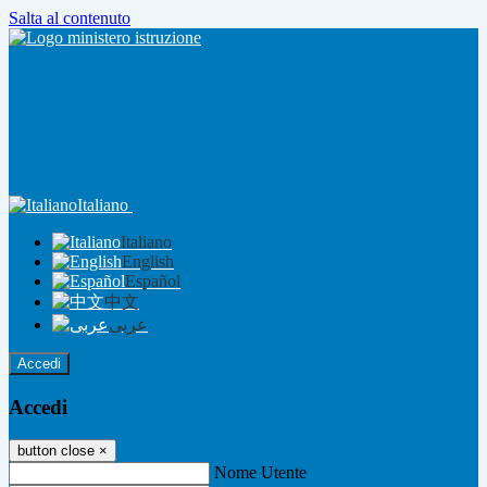
Salta al contenuto
Italiano
Italiano
English
Español
中文
عربى
Accedi
Accedi
button close
×
Nome Utente