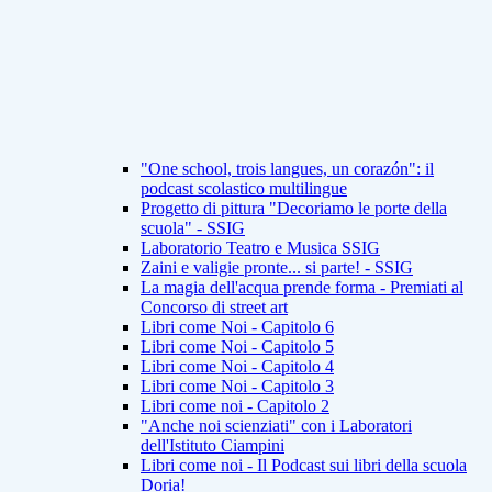
"One school, trois langues, un corazón": il
podcast scolastico multilingue
Progetto di pittura "Decoriamo le porte della
scuola" - SSIG
Laboratorio Teatro e Musica SSIG
Zaini e valigie pronte... si parte! - SSIG
La magia dell'acqua prende forma - Premiati al
Concorso di street art
Libri come Noi - Capitolo 6
Libri come Noi - Capitolo 5
Libri come Noi - Capitolo 4
Libri come Noi - Capitolo 3
Libri come noi - Capitolo 2
"Anche noi scienziati" con i Laboratori
dell'Istituto Ciampini
Libri come noi - Il Podcast sui libri della scuola
Doria!