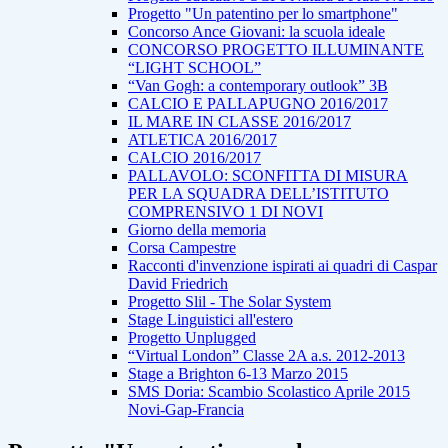
Progetto "Un patentino per lo smartphone"
Concorso Ance Giovani: la scuola ideale
CONCORSO PROGETTO ILLUMINANTE
“LIGHT SCHOOL”
“Van Gogh: a contemporary outlook” 3B
CALCIO E PALLAPUGNO 2016/2017
IL MARE IN CLASSE 2016/2017
ATLETICA 2016/2017
CALCIO 2016/2017
PALLAVOLO: SCONFITTA DI MISURA
PER LA SQUADRA DELL’ISTITUTO
COMPRENSIVO 1 DI NOVI
Giorno della memoria
Corsa Campestre
Racconti d'invenzione ispirati ai quadri di Caspar
David Friedrich
Progetto Slil - The Solar System
Stage Linguistici all'estero
Progetto Unplugged
“Virtual London” Classe 2A a.s. 2012-2013
Stage a Brighton 6-13 Marzo 2015
SMS Doria: Scambio Scolastico Aprile 2015
Novi-Gap-Francia