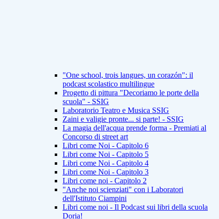
"One school, trois langues, un corazón": il
podcast scolastico multilingue
Progetto di pittura "Decoriamo le porte della
scuola" - SSIG
Laboratorio Teatro e Musica SSIG
Zaini e valigie pronte... si parte! - SSIG
La magia dell'acqua prende forma - Premiati al
Concorso di street art
Libri come Noi - Capitolo 6
Libri come Noi - Capitolo 5
Libri come Noi - Capitolo 4
Libri come Noi - Capitolo 3
Libri come noi - Capitolo 2
"Anche noi scienziati" con i Laboratori
dell'Istituto Ciampini
Libri come noi - Il Podcast sui libri della scuola
Doria!