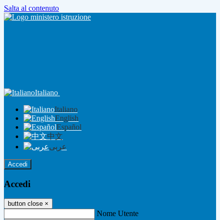
Salta al contenuto
Italiano
Italiano
English
Español
中文
عربى
Accedi
Accedi
button close
×
Nome Utente