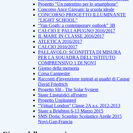
Progetto "Un patentino per lo smartphone"
Concorso Ance Giovani: la scuola ideale
CONCORSO PROGETTO ILLUMINANTE
“LIGHT SCHOOL”
“Van Gogh: a contemporary outlook” 3B
CALCIO E PALLAPUGNO 2016/2017
IL MARE IN CLASSE 2016/2017
ATLETICA 2016/2017
CALCIO 2016/2017
PALLAVOLO: SCONFITTA DI MISURA
PER LA SQUADRA DELL’ISTITUTO
COMPRENSIVO 1 DI NOVI
Giorno della memoria
Corsa Campestre
Racconti d'invenzione ispirati ai quadri di Caspar
David Friedrich
Progetto Slil - The Solar System
Stage Linguistici all'estero
Progetto Unplugged
“Virtual London” Classe 2A a.s. 2012-2013
Stage a Brighton 6-13 Marzo 2015
SMS Doria: Scambio Scolastico Aprile 2015
Novi-Gap-Francia