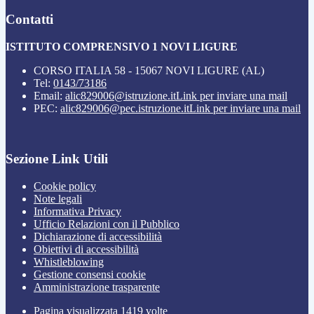
Contatti
ISTITUTO COMPRENSIVO 1 NOVI LIGURE
CORSO ITALIA 58 - 15067 NOVI LIGURE (AL)
Tel:
0143/73186
Email:
alic829006@istruzione.it
Link per inviare una mail
PEC:
alic829006@pec.istruzione.it
Link per inviare una mail
Sezione Link Utili
Cookie policy
Note legali
Informativa Privacy
Ufficio Relazioni con il Pubblico
Dichiarazione di accessibilità
Obiettivi di accessibilità
Whistleblowing
Gestione consensi cookie
Amministrazione trasparente
Pagina visualizzata
1419
volte