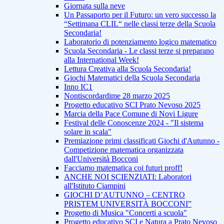
Giornata sulla neve
Un Passaporto per il Futuro: un vero successo la
“Settimana CLIL“ nelle classi terze della Scuola
Secondaria!
Laboratorio di potenziamento logico matematico
Scuola Secondaria - Le classi terze si preparano
alla International Week!
Lettura Creativa alla Scuola Secondaria!
Giochi Matematici della Scuola Secondaria
Inno IC1
Nontiscordardime 28 marzo 2025
Progetto educativo SCI Prato Nevoso 2025
Marcia della Pace Comune di Novi Ligure
Festival delle Conoscenze 2024 - "Il sistema
solare in scala"
Premiazione primi classificati Giochi d'Autunno -
Competizione matematica organizzata
dall'Università Bocconi
Facciamo matematica coi futuri proff!
ANCHE NOI SCIENZIATI: Laboratori
all'Istituto Ciampini
GIOCHI D’AUTUNNO – CENTRO
PRISTEM UNIVERSITÀ BOCCONI”
Progetto di Musica "Concerti a scuola"
Progetto educativo SCI e Natura a Prato Nevoso