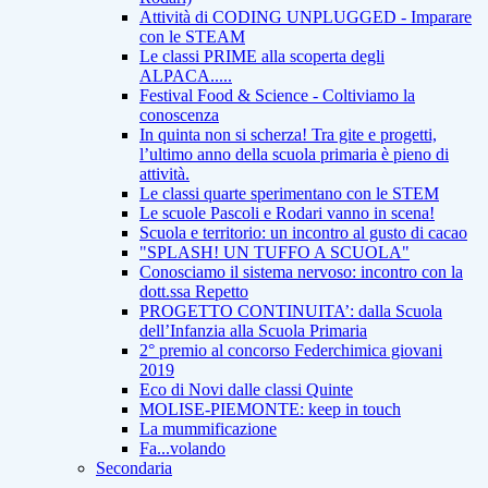
Attività di CODING UNPLUGGED - Imparare
con le STEAM
Le classi PRIME alla scoperta degli
ALPACA.....
Festival Food & Science - Coltiviamo la
conoscenza
In quinta non si scherza! Tra gite e progetti,
l’ultimo anno della scuola primaria è pieno di
attività.
Le classi quarte sperimentano con le STEM
Le scuole Pascoli e Rodari vanno in scena!
Scuola e territorio: un incontro al gusto di cacao
"SPLASH! UN TUFFO A SCUOLA"
Conosciamo il sistema nervoso: incontro con la
dott.ssa Repetto
PROGETTO CONTINUITA’: dalla Scuola
dell’Infanzia alla Scuola Primaria
2° premio al concorso Federchimica giovani
2019
Eco di Novi dalle classi Quinte
MOLISE-PIEMONTE: keep in touch
La mummificazione
Fa...volando
Secondaria