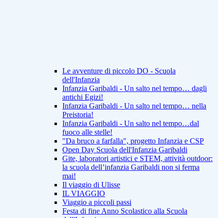
Le avventure di piccolo DO - Scuola
dell'Infanzia
Infanzia Garibaldi - Un salto nel tempo… dagli
antichi Egizi!
Infanzia Garibaldi - Un salto nel tempo… nella
Preistoria!
Infanzia Garibaldi - Un salto nel tempo…dal
fuoco alle stelle!
"Da bruco a farfalla", progetto Infanzia e CSP
Open Day Scuola dell'Infanzia Garibaldi
Gite, laboratori artistici e STEM, attività outdoor:
la scuola dell’infanzia Garibaldi non si ferma
mai!
Il viaggio di Ulisse
IL VIAGGIO
Viaggio a piccoli passi
Festa di fine Anno Scolastico alla Scuola