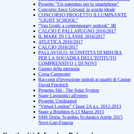
Progetto "Un patentino per lo smartphone"
Concorso Ance Giovani: la scuola ideale
CONCORSO PROGETTO ILLUMINANTE
“LIGHT SCHOOL”
“Van Gogh: a contemporary outlook” 3B
CALCIO E PALLAPUGNO 2016/2017
IL MARE IN CLASSE 2016/2017
ATLETICA 2016/2017
CALCIO 2016/2017
PALLAVOLO: SCONFITTA DI MISURA
PER LA SQUADRA DELL’ISTITUTO
COMPRENSIVO 1 DI NOVI
Giorno della memoria
Corsa Campestre
Racconti d'invenzione ispirati ai quadri di Caspar
David Friedrich
Progetto Slil - The Solar System
Stage Linguistici all'estero
Progetto Unplugged
“Virtual London” Classe 2A a.s. 2012-2013
Stage a Brighton 6-13 Marzo 2015
SMS Doria: Scambio Scolastico Aprile 2015
Novi-Gap-Francia