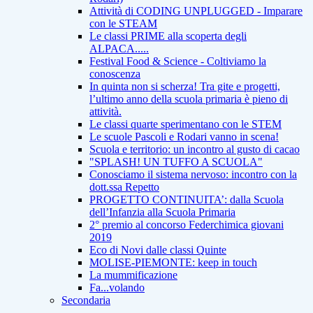
Attività di CODING UNPLUGGED - Imparare
con le STEAM
Le classi PRIME alla scoperta degli
ALPACA.....
Festival Food & Science - Coltiviamo la
conoscenza
In quinta non si scherza! Tra gite e progetti,
l’ultimo anno della scuola primaria è pieno di
attività.
Le classi quarte sperimentano con le STEM
Le scuole Pascoli e Rodari vanno in scena!
Scuola e territorio: un incontro al gusto di cacao
"SPLASH! UN TUFFO A SCUOLA"
Conosciamo il sistema nervoso: incontro con la
dott.ssa Repetto
PROGETTO CONTINUITA’: dalla Scuola
dell’Infanzia alla Scuola Primaria
2° premio al concorso Federchimica giovani
2019
Eco di Novi dalle classi Quinte
MOLISE-PIEMONTE: keep in touch
La mummificazione
Fa...volando
Secondaria