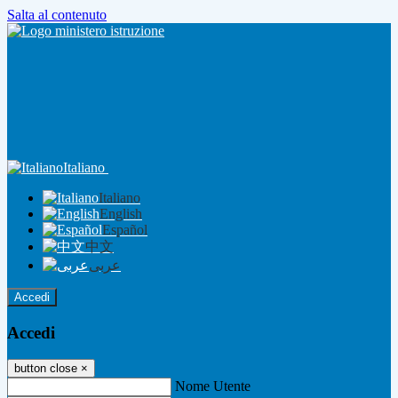
Salta al contenuto
Italiano
Italiano
English
Español
中文
عربى
Accedi
Accedi
button close
×
Nome Utente