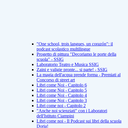
"One school, trois langues, un corazón": il
podcast scolastico multilingue
Progetto di pittura "Decoriamo le porte della
scuola" - SSIG
Laboratorio Teatro e Musica SSIG
Zaini e valigie pronte... si parte! - SSIG
La magia dell'acqua prende forma - Premiati al
Concorso di street art
Libri come Noi - Capitolo 6
Libri come Noi - Capitolo 5
Libri come Noi - Capitolo 4
Libri come Noi - Capitolo 3
Libri come noi - Capitolo 2
"Anche noi scienziati" con i Laboratori
dell'Istituto Ciampini
Libri come noi - Il Podcast sui libri della scuola
Doria!