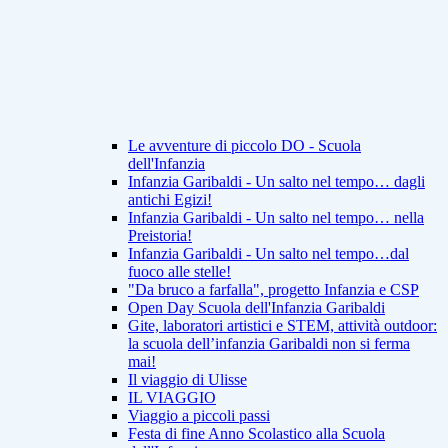
Le avventure di piccolo DO - Scuola
dell'Infanzia
Infanzia Garibaldi - Un salto nel tempo… dagli
antichi Egizi!
Infanzia Garibaldi - Un salto nel tempo… nella
Preistoria!
Infanzia Garibaldi - Un salto nel tempo…dal
fuoco alle stelle!
"Da bruco a farfalla", progetto Infanzia e CSP
Open Day Scuola dell'Infanzia Garibaldi
Gite, laboratori artistici e STEM, attività outdoor:
la scuola dell’infanzia Garibaldi non si ferma
mai!
Il viaggio di Ulisse
IL VIAGGIO
Viaggio a piccoli passi
Festa di fine Anno Scolastico alla Scuola