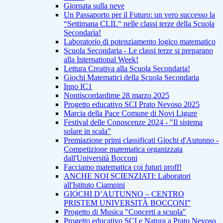
Giornata sulla neve
Un Passaporto per il Futuro: un vero successo la
“Settimana CLIL“ nelle classi terze della Scuola
Secondaria!
Laboratorio di potenziamento logico matematico
Scuola Secondaria - Le classi terze si preparano
alla International Week!
Lettura Creativa alla Scuola Secondaria!
Giochi Matematici della Scuola Secondaria
Inno IC1
Nontiscordardime 28 marzo 2025
Progetto educativo SCI Prato Nevoso 2025
Marcia della Pace Comune di Novi Ligure
Festival delle Conoscenze 2024 - "Il sistema
solare in scala"
Premiazione primi classificati Giochi d'Autunno -
Competizione matematica organizzata
dall'Università Bocconi
Facciamo matematica coi futuri proff!
ANCHE NOI SCIENZIATI: Laboratori
all'Istituto Ciampini
GIOCHI D’AUTUNNO – CENTRO
PRISTEM UNIVERSITÀ BOCCONI”
Progetto di Musica "Concerti a scuola"
Progetto educativo SCI e Natura a Prato Nevoso