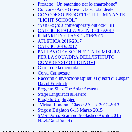
Progetto "Un patentino per lo smartphone"
Concorso Ance Giovani: la scuola ideale
CONCORSO PROGETTO ILLUMINANTE
“LIGHT SCHOOL”
“Van Gogh: a contemporary outlook” 3B
CALCIO E PALLAPUGNO 2016/2017
IL MARE IN CLASSE 2016/2017
ATLETICA 2016/2017
CALCIO 2016/2017
PALLAVOLO: SCONFITTA DI MISURA
PER LA SQUADRA DELL’ISTITUTO
COMPRENSIVO 1 DI NOVI
Giorno della memoria
Corsa Campestre
Racconti d'invenzione ispirati ai quadri di Caspar
David Friedrich
Progetto Slil - The Solar System
Stage Linguistici all'estero
Progetto Unplugged
“Virtual London” Classe 2A a.s. 2012-2013
Stage a Brighton 6-13 Marzo 2015
SMS Doria: Scambio Scolastico Aprile 2015
Novi-Gap-Francia