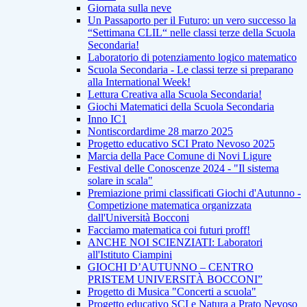
Giornata sulla neve
Un Passaporto per il Futuro: un vero successo la
“Settimana CLIL“ nelle classi terze della Scuola
Secondaria!
Laboratorio di potenziamento logico matematico
Scuola Secondaria - Le classi terze si preparano
alla International Week!
Lettura Creativa alla Scuola Secondaria!
Giochi Matematici della Scuola Secondaria
Inno IC1
Nontiscordardime 28 marzo 2025
Progetto educativo SCI Prato Nevoso 2025
Marcia della Pace Comune di Novi Ligure
Festival delle Conoscenze 2024 - "Il sistema
solare in scala"
Premiazione primi classificati Giochi d'Autunno -
Competizione matematica organizzata
dall'Università Bocconi
Facciamo matematica coi futuri proff!
ANCHE NOI SCIENZIATI: Laboratori
all'Istituto Ciampini
GIOCHI D’AUTUNNO – CENTRO
PRISTEM UNIVERSITÀ BOCCONI”
Progetto di Musica "Concerti a scuola"
Progetto educativo SCI e Natura a Prato Nevoso