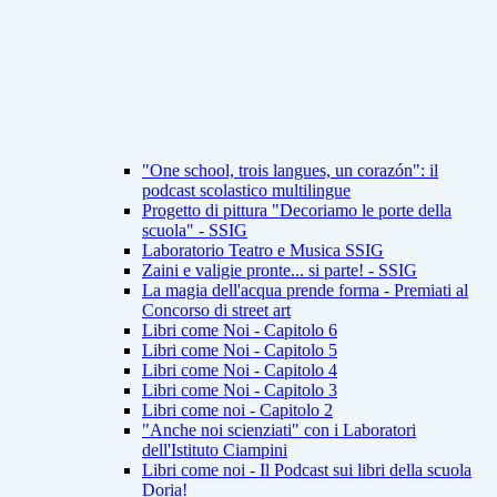
"One school, trois langues, un corazón": il
podcast scolastico multilingue
Progetto di pittura "Decoriamo le porte della
scuola" - SSIG
Laboratorio Teatro e Musica SSIG
Zaini e valigie pronte... si parte! - SSIG
La magia dell'acqua prende forma - Premiati al
Concorso di street art
Libri come Noi - Capitolo 6
Libri come Noi - Capitolo 5
Libri come Noi - Capitolo 4
Libri come Noi - Capitolo 3
Libri come noi - Capitolo 2
"Anche noi scienziati" con i Laboratori
dell'Istituto Ciampini
Libri come noi - Il Podcast sui libri della scuola
Doria!