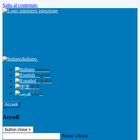
Salta al contenuto
Italiano
Italiano
English
Español
中文
عربى
Accedi
Accedi
button close
×
Nome Utente