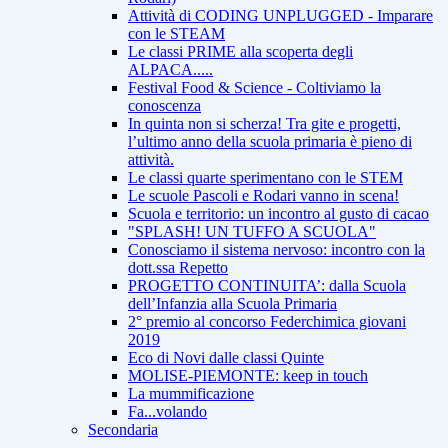
Attività di CODING UNPLUGGED - Imparare
con le STEAM
Le classi PRIME alla scoperta degli
ALPACA.....
Festival Food & Science - Coltiviamo la
conoscenza
In quinta non si scherza! Tra gite e progetti,
l’ultimo anno della scuola primaria è pieno di
attività.
Le classi quarte sperimentano con le STEM
Le scuole Pascoli e Rodari vanno in scena!
Scuola e territorio: un incontro al gusto di cacao
"SPLASH! UN TUFFO A SCUOLA"
Conosciamo il sistema nervoso: incontro con la
dott.ssa Repetto
PROGETTO CONTINUITA’: dalla Scuola
dell’Infanzia alla Scuola Primaria
2° premio al concorso Federchimica giovani
2019
Eco di Novi dalle classi Quinte
MOLISE-PIEMONTE: keep in touch
La mummificazione
Fa...volando
Secondaria