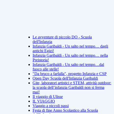
Le avventure di piccolo DO - Scuola
dell'Infanzia
Infanzia Garibaldi - Un salto nel tempo… dagli
antichi Egizi!
Infanzia Garibaldi - Un salto nel tempo… nella
Preistoria!
Infanzia Garibaldi - Un salto nel tempo…dal
fuoco alle stelle!
"Da bruco a farfalla", progetto Infanzia e CSP
Open Day Scuola dell'Infanzia Garibaldi
Gite, laboratori artistici e STEM, attività outdoor:
la scuola dell’infanzia Garibaldi non si ferma
mai!
Il viaggio di Ulisse
IL VIAGGIO
Viaggio a piccoli passi
Festa di fine Anno Scolastico alla Scuola