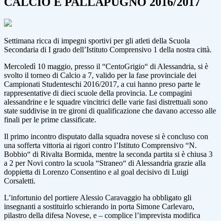
CALCIO E PALLAPUGNO 2016/2017
Settimana ricca di impegni sportivi per gli atleti della Scuola
Secondaria di I grado dell’Istituto Comprensivo 1 della nostra città.
Mercoledì 10 maggio, presso il “CentoGrigio“ di Alessandria, si è
svolto il torneo di Calcio a 7, valido per la fase provinciale dei
Campionati Studenteschi 2016/2017, a cui hanno preso parte le
rappresentative di dieci scuole della provincia. Le compagini
alessandrine e le squadre vincitrici delle varie fasi distrettuali sono
state suddivise in tre gironi di qualificazione che davano accesso alle
finali per le prime classificate.
Il primo incontro disputato dalla squadra novese si è concluso con
una sofferta vittoria ai rigori contro l’Istituto Comprensivo “N.
Bobbio“ di Rivalta Bormida, mentre la seconda partita si è chiusa 3
a 2 per Novi contro la scuola “Straneo“ di Alessandria grazie alla
doppietta di Lorenzo Consentino e al goal decisivo di Luigi
Corsaletti.
L’infortunio del portiere Alessio Caravaggio ha obbligato gli
insegnanti a sostituirlo schierando in porta Simone Carlevaro,
pilastro della difesa Novese, e – complice l’imprevista modifica