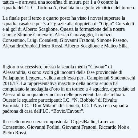
tattica – è arrivata una sconfitta di misura per 1 a 0 contro la
squadradell’ I. C. Tortona A, risultata in seguito vincitrice del torneo.
La finale per il terzo e quarto posto ha visto i novesi superare la
squadra casalese per 3 a 2 grazie alla doppietta di “Gigio“ Corsaletti
e al gol di Alberto Scaglione. Questa la formazione della nostra
scuola: Simone Carlevaro, Alessio Caravaggio, Lorenzo
Consentino, Luigi Corsaletti, Giovanni Frattoni, Simone Pasetto,
AlexandroPotolea,Pietro Rossi, Alberto Scaglione e Matteo Silla.
Il giorno successivo, presso la scuola media “Cavour” di
Alessandria, si sono svolti gli incontri della fase provinciale di
Pallapugno Leggera, valida anch’essa per i Campionati Studenteschi
2016/17. La rappresentativa maschile della nostra scuola ha
conquistato la medaglia d’oro in un torneo a 4 squadre, approdate ad
Alessandria in quanto vincitrici delle precedenti fasi distrettuali.
Queste le squadre partecipanti: I.C. “N. Bobbio“ di Rivalta
Bormida, I.C. “Don Milani” di Ticineto, I.C. 1 Novi e la squadra
padrona di casa dell’I.C. “Bovio/Cavour”.
Il sestetto novese era composto da: OrgestBalliu, Lorenzo
Consentino, Giovanni Forlini, Giovanni Frattoni, Riccardo Noè e
Pietro Rossi.