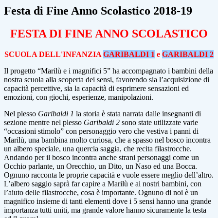
Festa di Fine Anno Scolastico 2018-19
FESTA DI FINE ANNO SCOLASTICO
SCUOLA DELL'INFANZIA
GARIBALDI 1
e
GARIBALDI 2
Il progetto
“Marilù e i magnifici 5”
ha accompagnato i bambini della
nostra scuola alla scoperta dei sensi, favorendo sia l’acquisizione di
capacità percettive, sia la capacità di esprimere sensazioni ed
emozioni, con giochi, esperienze, manipolazioni.
Nel plesso
Garibaldi 1
la storia è stata narrata dalle insegnanti di
sezione mentre nel plesso
Garibaldi 2
sono state utilizzate varie
“occasioni stimolo” con personaggio vero che vestiva i panni di
Marilù, una bambina molto curiosa, che a spasso nel bosco incontra
un albero speciale, una quercia saggia, che recita filastrocche.
Andando per il bosco incontra anche strani personaggi come un
Occhio parlante, un Orecchio, un Dito, un Naso ed una Bocca.
Ognuno racconta le proprie capacità e vuole essere meglio dell’altro.
L’albero saggio saprà far capire a Marilù e ai nostri bambini, con
l’aiuto delle filastrocche, cosa è importante. Ognuno di noi è un
magnifico insieme di tanti elementi dove i 5 sensi hanno una grande
importanza tutti uniti, ma grande valore hanno sicuramente la testa