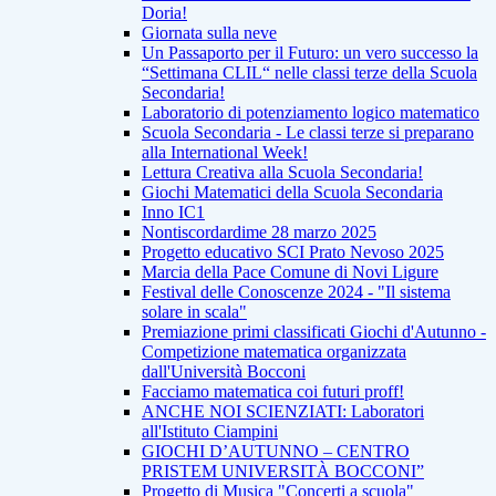
Doria!
Giornata sulla neve
Un Passaporto per il Futuro: un vero successo la
“Settimana CLIL“ nelle classi terze della Scuola
Secondaria!
Laboratorio di potenziamento logico matematico
Scuola Secondaria - Le classi terze si preparano
alla International Week!
Lettura Creativa alla Scuola Secondaria!
Giochi Matematici della Scuola Secondaria
Inno IC1
Nontiscordardime 28 marzo 2025
Progetto educativo SCI Prato Nevoso 2025
Marcia della Pace Comune di Novi Ligure
Festival delle Conoscenze 2024 - "Il sistema
solare in scala"
Premiazione primi classificati Giochi d'Autunno -
Competizione matematica organizzata
dall'Università Bocconi
Facciamo matematica coi futuri proff!
ANCHE NOI SCIENZIATI: Laboratori
all'Istituto Ciampini
GIOCHI D’AUTUNNO – CENTRO
PRISTEM UNIVERSITÀ BOCCONI”
Progetto di Musica "Concerti a scuola"