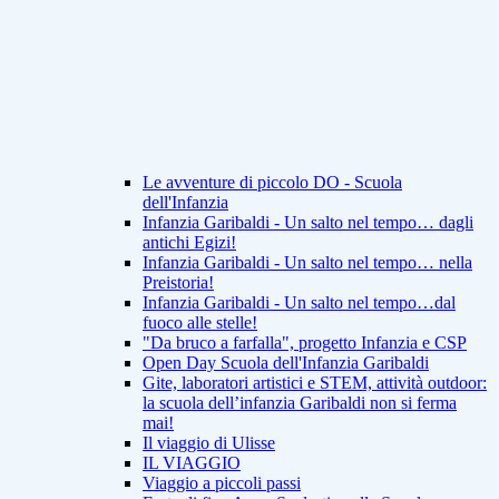
Le avventure di piccolo DO - Scuola
dell'Infanzia
Infanzia Garibaldi - Un salto nel tempo… dagli
antichi Egizi!
Infanzia Garibaldi - Un salto nel tempo… nella
Preistoria!
Infanzia Garibaldi - Un salto nel tempo…dal
fuoco alle stelle!
"Da bruco a farfalla", progetto Infanzia e CSP
Open Day Scuola dell'Infanzia Garibaldi
Gite, laboratori artistici e STEM, attività outdoor:
la scuola dell’infanzia Garibaldi non si ferma
mai!
Il viaggio di Ulisse
IL VIAGGIO
Viaggio a piccoli passi