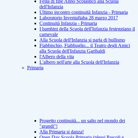
Festa di fine Anno Scolastico alla Scuola
dell'Infanzia
Ultimo incontro continuità Infanzia - Primaria
Laboratorio Inventafiaba 28 marzo 2017
Continuità Infanzia - Primaria
I bambini della Scuola dell'Infanzia festeggiano il
carnevale
Alla Scuola dell'Infanzia si parla di bullismo
Fiabbischio, Fiabbuglio... il Teatro degli Amici
alla Scuola dell'Infanzia Garibaldi
l'Albero della vita
L'albero nell'arte alla Scuola dell'Infanzia
Primaria
Progetto continuità... un salto nel mondo dei
"grandi"!
Alla Primaria si danza!
Open Day Scuola Primaria (plessi Pascoli e