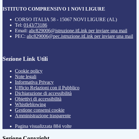
ISTITUTO COMPRENSIVO 1 NOVI LIGURE
CORSO ITALIA 58 - 15067 NOVI LIGURE (AL)
Tel:
0143/73186
Email:
alic829006@istruzione.it
Link per inviare una mail
PEC:
alic829006@pec.istruzione.it
Link per inviare una mail
Sezione Link Utili
Cookie policy
Note legali
Informativa Privacy
Ufficio Relazioni con il Pubblico
Dichiarazione di accessibilità
Obiettivi di accessibilità
Whistleblowing
Gestione consensi cookie
Amministrazione trasparente
Pagina visualizzata
884
volte
Sezione Copyright