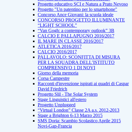
Progetto educativo SCI e Natura a Prato Nevoso
Progetto "Un patentino per lo smartphone"
Concorso Ance Giovani: la scuola ideale
CONCORSO PROGETTO ILLUMINANTE
“LIGHT SCHOOL”
“Van Gogh: a contemporary outlook” 3B
CALCIO E PALLAPUGNO 2016/2017
IL MARE IN CLASSE 2016/2017
ATLETICA 2016/2017
CALCIO 2016/2017
PALLAVOLO: SCONFITTA DI MISURA
PER LA SQUADRA DELL’ISTITUTO
COMPRENSIVO 1 DI NOVI
Giorno della memoria
Corsa Campestre
Racconti d'invenzione ispirati ai quadri di Caspar
David Friedrich
Progetto Slil - The Solar System
Stage Linguistici all'estero
Progetto Unplugged
“Virtual London” Classe 2A a.s. 2012-2013
Stage a Brighton 6-13 Marzo 2015
SMS Doria: Scambio Scolastico Aprile 2015
Novi-Gap-Francia