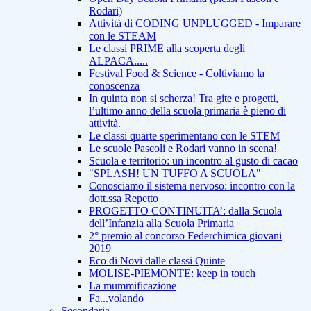
Rodari)
Attività di CODING UNPLUGGED - Imparare
con le STEAM
Le classi PRIME alla scoperta degli
ALPACA.....
Festival Food & Science - Coltiviamo la
conoscenza
In quinta non si scherza! Tra gite e progetti,
l’ultimo anno della scuola primaria è pieno di
attività.
Le classi quarte sperimentano con le STEM
Le scuole Pascoli e Rodari vanno in scena!
Scuola e territorio: un incontro al gusto di cacao
"SPLASH! UN TUFFO A SCUOLA"
Conosciamo il sistema nervoso: incontro con la
dott.ssa Repetto
PROGETTO CONTINUITA’: dalla Scuola
dell’Infanzia alla Scuola Primaria
2° premio al concorso Federchimica giovani
2019
Eco di Novi dalle classi Quinte
MOLISE-PIEMONTE: keep in touch
La mummificazione
Fa...volando
Secondaria