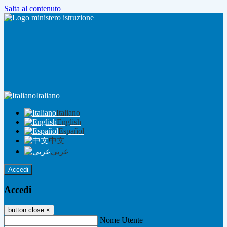
Salta al contenuto
Italiano
Italiano
English
Español
中文
عربى
Accedi
Accedi
button close
×
Nome Utente