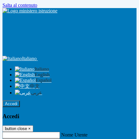
Salta al contenuto
Italiano
Italiano
English
Español
中文
عربى
Accedi
Accedi
button close
×
Nome Utente