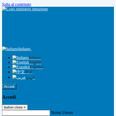
Salta al contenuto
Italiano
Italiano
English
Español
中文
عربى
Accedi
Accedi
button close
×
Nome Utente