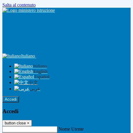
Salta al contenuto
Italiano
Italiano
English
Español
中文
عربى
Accedi
Accedi
button close
×
Nome Utente