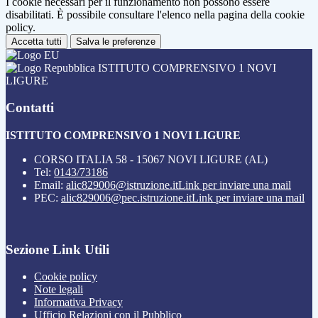
I cookie necessari per il funzionamento non possono essere
disabilitati. È possibile consultare l'elenco nella pagina della cookie
policy.
Accetta tutti
Salva le preferenze
ISTITUTO COMPRENSIVO 1 NOVI
LIGURE
Contatti
ISTITUTO COMPRENSIVO 1 NOVI LIGURE
CORSO ITALIA 58 - 15067 NOVI LIGURE (AL)
Tel:
0143/73186
Email:
alic829006@istruzione.it
Link per inviare una mail
PEC:
alic829006@pec.istruzione.it
Link per inviare una mail
Sezione Link Utili
Cookie policy
Note legali
Informativa Privacy
Ufficio Relazioni con il Pubblico