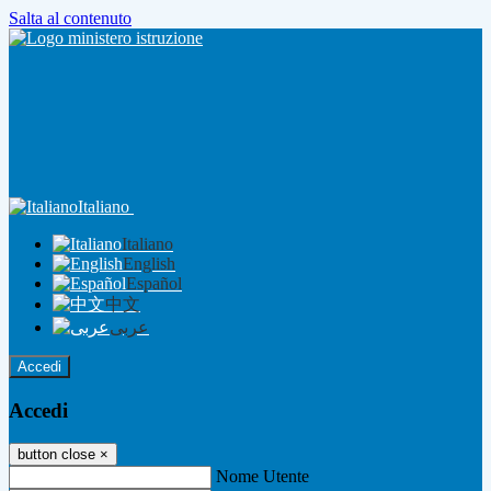
Salta al contenuto
Italiano
Italiano
English
Español
中文
عربى
Accedi
Accedi
button close
×
Nome Utente