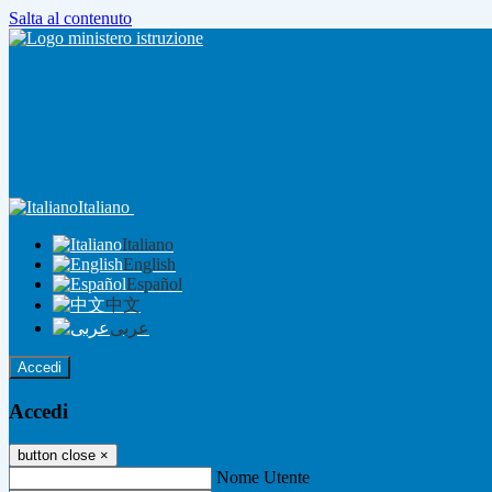
Salta al contenuto
Italiano
Italiano
English
Español
中文
عربى
Accedi
Accedi
button close
×
Nome Utente