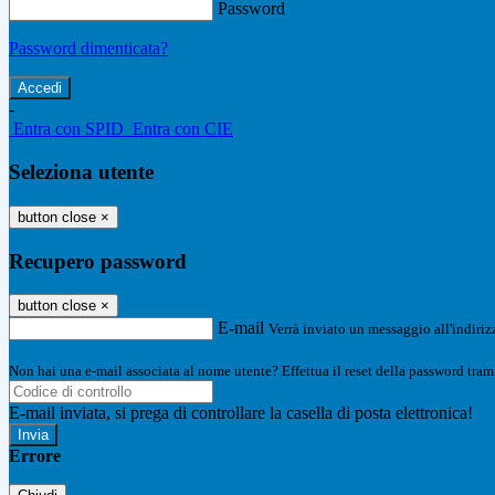
Password
Password dimenticata?
-
Entra con SPID
Entra con CIE
Seleziona utente
button close
×
Recupero password
button close
×
E-mail
Verrà inviato un messaggio all'indirizz
Non hai una e-mail associata al nome utente? Effettua il reset della password tram
E-mail inviata, si prega di controllare la casella di posta elettronica!
Errore