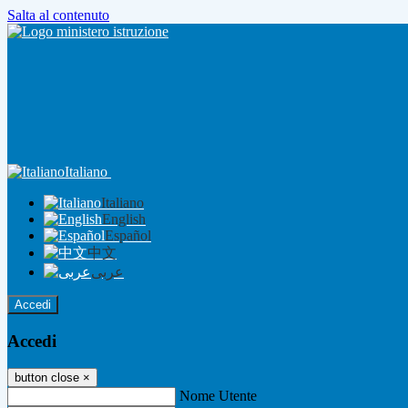
Salta al contenuto
Italiano
Italiano
English
Español
中文
عربى
Accedi
Accedi
button close
×
Nome Utente