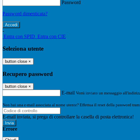
Password
Password dimenticata?
-
Entra con SPID
Entra con CIE
Seleziona utente
button close
×
Recupero password
button close
×
E-mail
Verrà inviato un messaggio all'indirizz
Non hai una e-mail associata al nome utente? Effettua il reset della password tram
E-mail inviata, si prega di controllare la casella di posta elettronica!
Errore