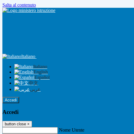
Salta al contenuto
Italiano
Italiano
English
Español
中文
عربى
Accedi
Accedi
button close
×
Nome Utente