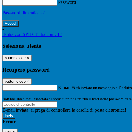
Password
Password dimenticata?
-
Entra con SPID
Entra con CIE
Seleziona utente
button close
×
Recupero password
button close
×
E-mail
Verrà inviato un messaggio all'indirizz
Non hai una e-mail associata al nome utente? Effettua il reset della password tram
E-mail inviata, si prega di controllare la casella di posta elettronica!
Errore