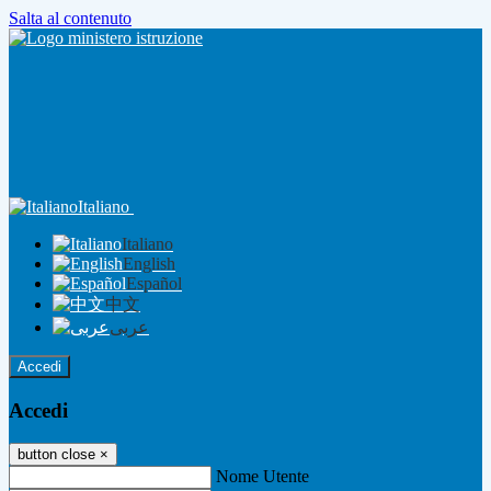
Salta al contenuto
Italiano
Italiano
English
Español
中文
عربى
Accedi
Accedi
button close
×
Nome Utente