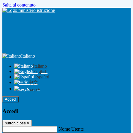
Salta al contenuto
Italiano
Italiano
English
Español
中文
عربى
Accedi
Accedi
button close
×
Nome Utente