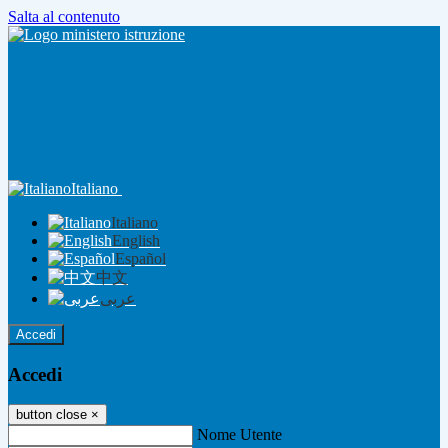
Salta al contenuto
Italiano
Italiano
English
Español
中文
عربى
Accedi
Accedi
button close
×
Nome Utente