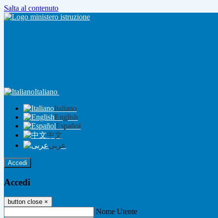
Salta al contenuto
Italiano
Italiano
English
Español
中文
عربى
Accedi
Accedi
button close
×
Nome Utente