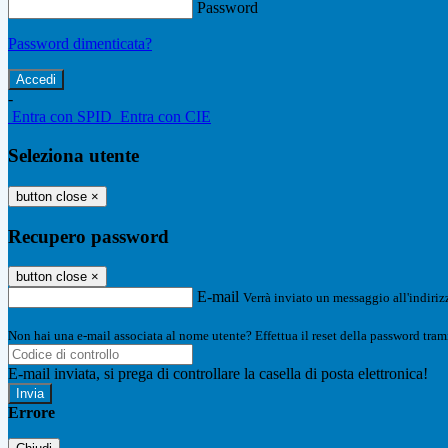
Password
Password dimenticata?
-
Entra con SPID
Entra con CIE
Seleziona utente
button close
×
Recupero password
button close
×
E-mail
Verrà inviato un messaggio all'indirizz
Non hai una e-mail associata al nome utente? Effettua il reset della password tram
E-mail inviata, si prega di controllare la casella di posta elettronica!
Errore