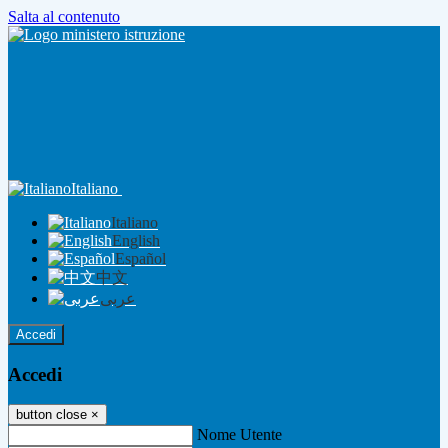
Salta al contenuto
Italiano
Italiano
English
Español
中文
عربى
Accedi
Accedi
button close
×
Nome Utente