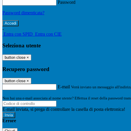
Password
Password dimenticata?
-
Entra con SPID
Entra con CIE
Seleziona utente
button close
×
Recupero password
button close
×
E-mail
Verrà inviato un messaggio all'indirizz
Non hai una e-mail associata al nome utente? Effettua il reset della password tram
E-mail inviata, si prega di controllare la casella di posta elettronica!
Errore