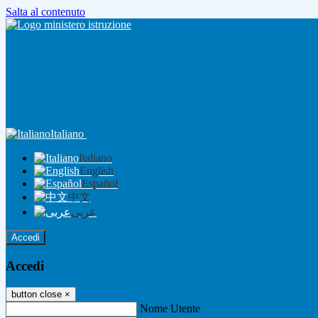
Salta al contenuto
Italiano
Italiano
English
Español
中文
عربى
Accedi
Accedi
button close
×
Nome Utente