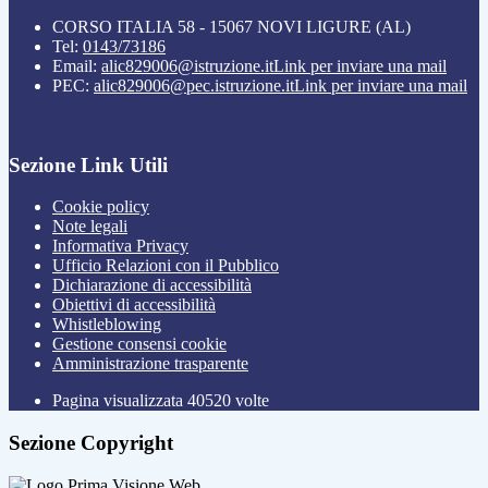
CORSO ITALIA 58 - 15067 NOVI LIGURE (AL)
Tel:
0143/73186
Email:
alic829006@istruzione.it
Link per inviare una mail
PEC:
alic829006@pec.istruzione.it
Link per inviare una mail
Sezione Link Utili
Cookie policy
Note legali
Informativa Privacy
Ufficio Relazioni con il Pubblico
Dichiarazione di accessibilità
Obiettivi di accessibilità
Whistleblowing
Gestione consensi cookie
Amministrazione trasparente
Pagina visualizzata
40520
volte
Sezione Copyright