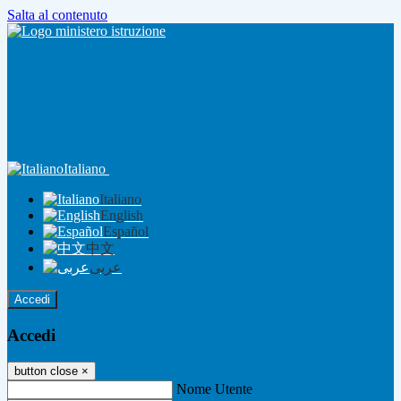
Salta al contenuto
Italiano
Italiano
English
Español
中文
عربى
Accedi
Accedi
button close
×
Nome Utente