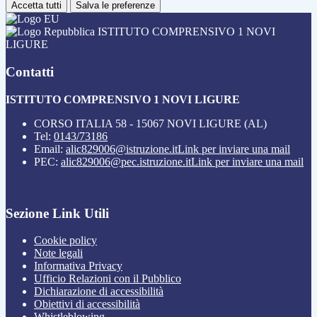
Accetta tutti
Salva le preferenze
ISTITUTO COMPRENSIVO 1 NOVI
LIGURE
Contatti
ISTITUTO COMPRENSIVO 1 NOVI LIGURE
CORSO ITALIA 58 - 15067 NOVI LIGURE (AL)
Tel:
0143/73186
Email:
alic829006@istruzione.it
Link per inviare una mail
PEC:
alic829006@pec.istruzione.it
Link per inviare una mail
Sezione Link Utili
Cookie policy
Note legali
Informativa Privacy
Ufficio Relazioni con il Pubblico
Dichiarazione di accessibilità
Obiettivi di accessibilità
Whistleblowing