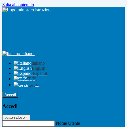
Salta al contenuto
Italiano
Italiano
English
Español
中文
عربى
Accedi
Accedi
button close
×
Nome Utente