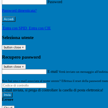
Password
Password dimenticata?
-
Entra con SPID
Entra con CIE
Seleziona utente
button close
×
Recupero password
button close
×
E-mail
Verrà inviato un messaggio all'indirizz
Non hai una e-mail associata al nome utente? Effettua il reset della password tram
E-mail inviata, si prega di controllare la casella di posta elettronica!
Errore