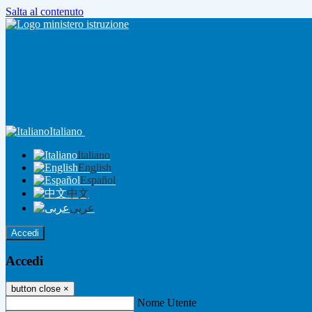
Salta al contenuto
Italiano
Italiano
English
Español
中文
عربى
Accedi
Accedi
button close
×
Nome Utente