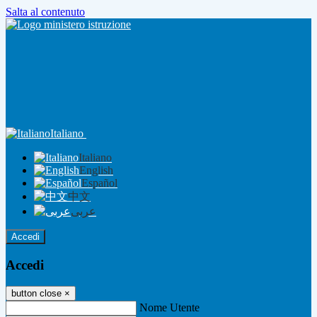
Salta al contenuto
Italiano
Italiano
English
Español
中文
عربى
Accedi
Accedi
button close
×
Nome Utente