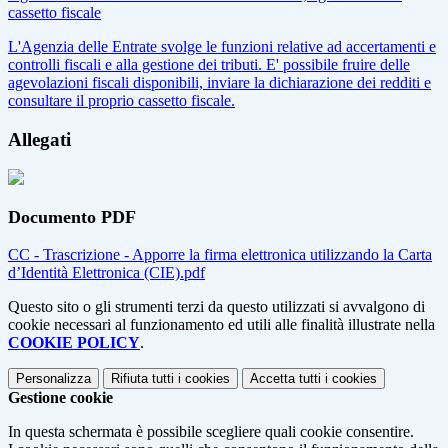
cassetto fiscale
L'Agenzia delle Entrate svolge le funzioni relative ad accertamenti e
controlli fiscali e alla gestione dei tributi. E' possibile fruire delle
agevolazioni fiscali disponibili, inviare la dichiarazione dei redditi e
consultare il proprio cassetto fiscale.
Allegati
Documento PDF
CC - Trascrizione - Apporre la firma elettronica utilizzando la Carta
d’Identità Elettronica (CIE).pdf
Questo sito o gli strumenti terzi da questo utilizzati si avvalgono di
cookie necessari al funzionamento ed utili alle finalità illustrate nella
COOKIE POLICY
.
Personalizza
Rifiuta tutti
i cookies
Accetta tutti
i cookies
Gestione cookie
In questa schermata è possibile scegliere quali cookie consentire.