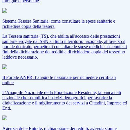
famiglie e personale.
Sistema Tessera Sanitaria: come consultare le spese sanitarie e
richiedere copia della tessera
La Tessera sanitaria (TS), che abilita all'accesso delle prestazioni
sanitarie erogate dal SSN su tutto il territorio nazionale, attraverso il
portale dedicato permette di consultare le spese mediche sostenute ai
fini della dichiarazione dei redditi e di richiedere copia del tesserino
laddove necessario.
Il Portale ANPR: l’anagrafe nazionale per richiedere certificati
online
L'Anagrafe Nazionale della Popolazione Residente, la banca dati
nazionale che semplifica i servizi demografici per favorire la
digitalizzazione e il miglioramento dei servizi a Cittadini, Imprese ed
Enti.
Agenzia delle Entrate: dichiarazione dei redditi, agevolazioni e