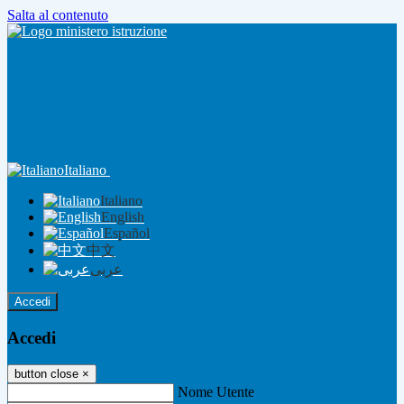
Salta al contenuto
Italiano
Italiano
English
Español
中文
عربى
Accedi
Accedi
button close
×
Nome Utente