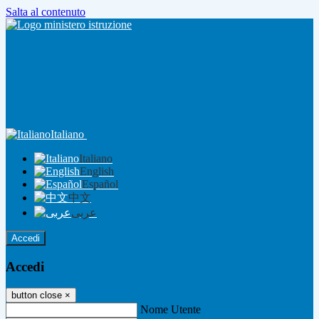
Salta al contenuto
Italiano
Italiano
English
Español
中文
عربى
Accedi
Accedi
button close
×
Nome Utente