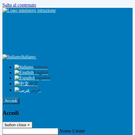
Salta al contenuto
Italiano
Italiano
English
Español
中文
عربى
Accedi
Accedi
button close
×
Nome Utente