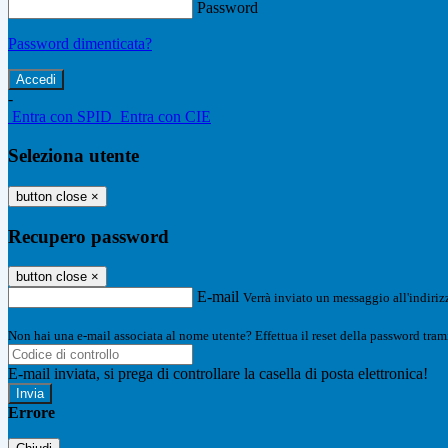
Password
Password dimenticata?
-
Entra con SPID
Entra con CIE
Seleziona utente
button close
×
Recupero password
button close
×
E-mail
Verrà inviato un messaggio all'indirizz
Non hai una e-mail associata al nome utente? Effettua il reset della password tram
E-mail inviata, si prega di controllare la casella di posta elettronica!
Errore