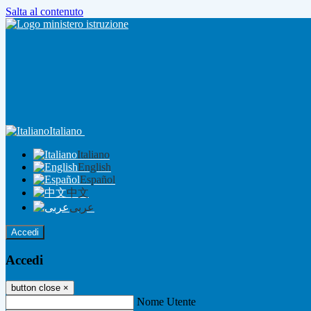
Salta al contenuto
Italiano
Italiano
English
Español
中文
عربى
Accedi
Accedi
button close
×
Nome Utente