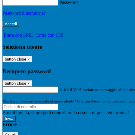
Password
Password dimenticata?
-
Entra con SPID
Entra con CIE
Seleziona utente
button close
×
Recupero password
button close
×
E-mail
Verrà inviato un messaggio all'indirizz
Non hai una e-mail associata al nome utente? Effettua il reset della password tram
E-mail inviata, si prega di controllare la casella di posta elettronica!
Errore