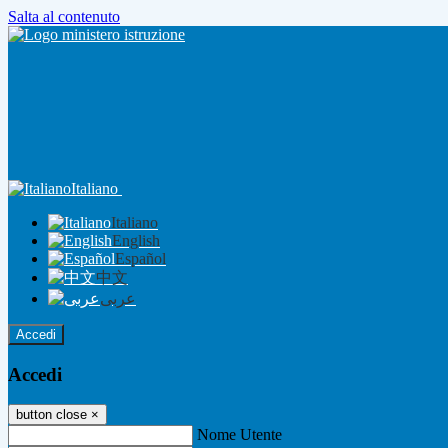
Salta al contenuto
Italiano
Italiano
English
Español
中文
عربى
Accedi
Accedi
button close
×
Nome Utente