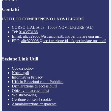
Contatti
ISTITUTO COMPRENSIVO 1 NOVI LIGURE
CORSO ITALIA 58 - 15067 NOVI LIGURE (AL)
Tel:
0143/73186
Email:
alic829006@istruzione.it
Link per inviare una mail
PEC:
alic829006@pec.istruzione.it
Link per inviare una mail
Sezione Link Utili
Cookie policy
Note legali
Informativa Privacy
Ufficio Relazioni con il Pubblico
Dichiarazione di accessibilità
Obiettivi di accessibilità
Whistleblowing
Gestione consensi cookie
Amministrazione trasparente