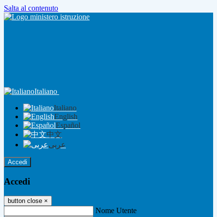
Salta al contenuto
Italiano
Italiano
English
Español
中文
عربى
Accedi
Accedi
button close
×
Nome Utente