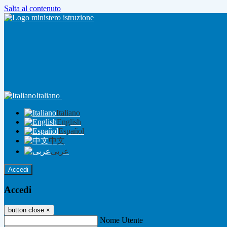
Salta al contenuto
Italiano
Italiano
English
Español
中文
عربى
Accedi
Accedi
button close
×
Nome Utente