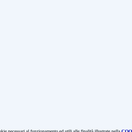
kie necessari al funzionamento ed utili alle finalità illustrate nella
COO