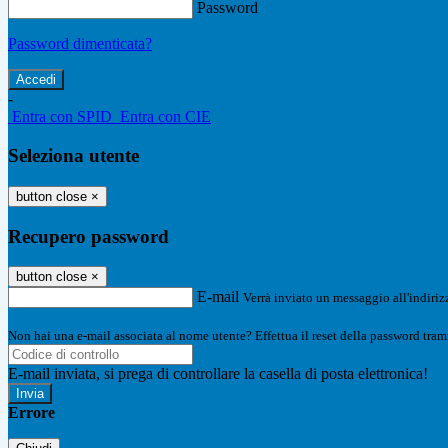
Password
Password dimenticata?
-
Entra con SPID
Entra con CIE
Seleziona utente
button close
×
Recupero password
button close
×
E-mail
Verrà inviato un messaggio all'indirizz
Non hai una e-mail associata al nome utente? Effettua il reset della password tram
E-mail inviata, si prega di controllare la casella di posta elettronica!
Errore