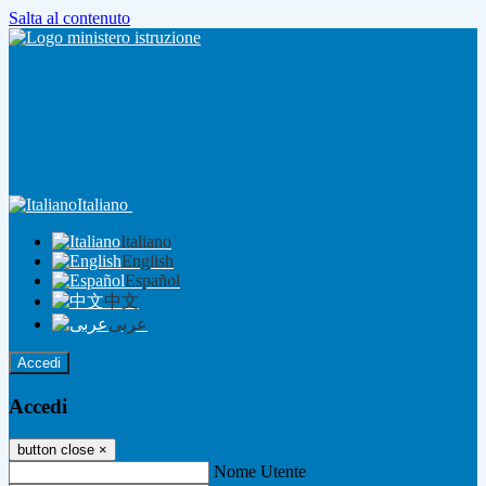
Salta al contenuto
Italiano
Italiano
English
Español
中文
عربى
Accedi
Accedi
button close
×
Nome Utente