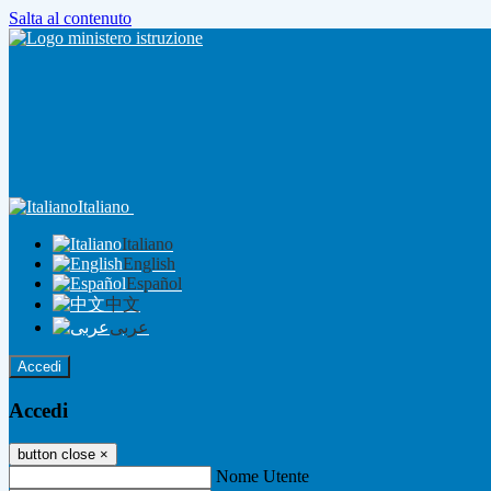
Salta al contenuto
Italiano
Italiano
English
Español
中文
عربى
Accedi
Accedi
button close
×
Nome Utente