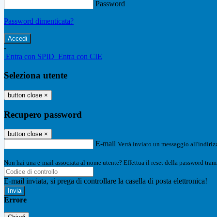
Password
Password dimenticata?
-
Entra con SPID
Entra con CIE
Seleziona utente
button close
×
Recupero password
button close
×
E-mail
Verrà inviato un messaggio all'indirizz
Non hai una e-mail associata al nome utente? Effettua il reset della password tram
E-mail inviata, si prega di controllare la casella di posta elettronica!
Errore