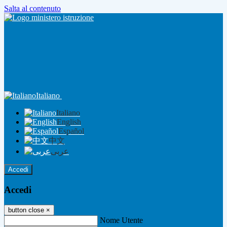
Salta al contenuto
Italiano
Italiano
English
Español
中文
عربى
Accedi
Accedi
button close
×
Nome Utente