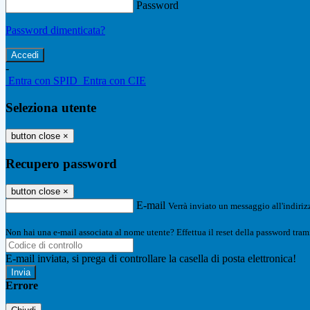
Password
Password dimenticata?
-
Entra con SPID
Entra con CIE
Seleziona utente
button close
×
Recupero password
button close
×
E-mail
Verrà inviato un messaggio all'indirizz
Non hai una e-mail associata al nome utente? Effettua il reset della password tram
E-mail inviata, si prega di controllare la casella di posta elettronica!
Errore