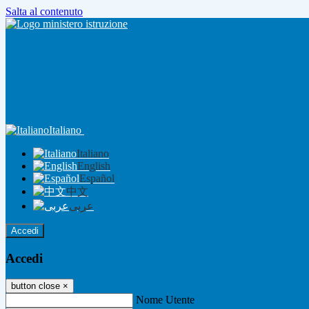
Salta al contenuto
Italiano
Italiano
English
Español
中文
عربى
Accedi
Accedi
button close
×
Nome Utente