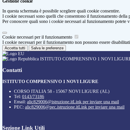
Gestione cookie
In questa schermata è possibile scegliere quali cookie consentire.
I cookie necessari sono quelli che consentono il funzionamento della pi
Per conoscere quali sono i cookie necessari al funzionamento potete v
Cookie necessari per il funzionamento
I cookie necessari per il funzionamento non possono essere disabilitati.
Accetta tutti
Salva le preferenze
ISTITUTO COMPRENSIVO 1 NOVI LIGUR
Contatti
ISTITUTO COMPRENSIVO 1 NOVI LIGURE
CORSO ITALIA 58 - 15067 NOVI LIGURE (AL)
Tel:
0143/73186
Email:
alic829006@istruzione.it
Link per inviare una mail
PEC:
alic829006@pec.istruzione.it
Link per inviare una mail
Sezione Link Utili