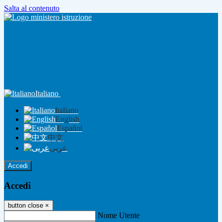
Salta al contenuto
Italiano
Italiano
English
Español
中文
عربى
Accedi
Accedi
button close
×
Nome Utente