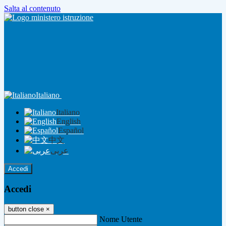
Salta al contenuto
Italiano
Italiano
English
Español
中文
عربى
Accedi
Accedi
button close
×
Nome Utente