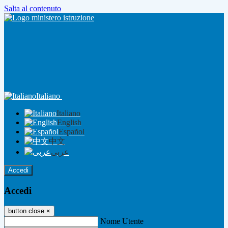
Salta al contenuto
Italiano
Italiano
English
Español
中文
عربى
Accedi
Accedi
button close
×
Nome Utente