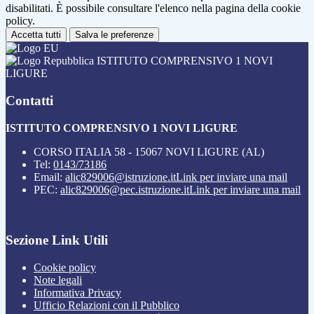
disabilitati. È possibile consultare l'elenco nella pagina della cookie
policy.
Accetta tutti
Salva le preferenze
ISTITUTO COMPRENSIVO 1 NOVI
LIGURE
Contatti
ISTITUTO COMPRENSIVO 1 NOVI LIGURE
CORSO ITALIA 58 - 15067 NOVI LIGURE (AL)
Tel:
0143/73186
Email:
alic829006@istruzione.it
Link per inviare una mail
PEC:
alic829006@pec.istruzione.it
Link per inviare una mail
Sezione Link Utili
Cookie policy
Note legali
Informativa Privacy
Ufficio Relazioni con il Pubblico