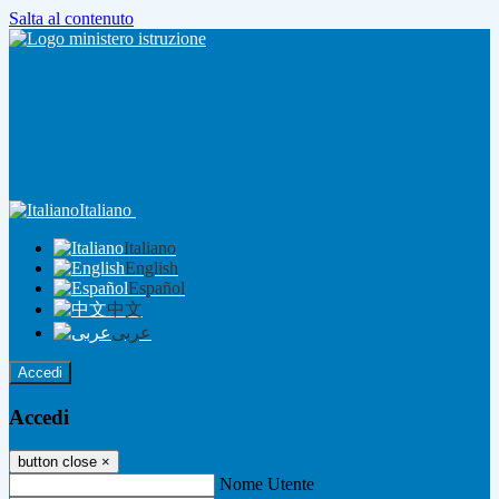
Salta al contenuto
Italiano
Italiano
English
Español
中文
عربى
Accedi
Accedi
button close
×
Nome Utente