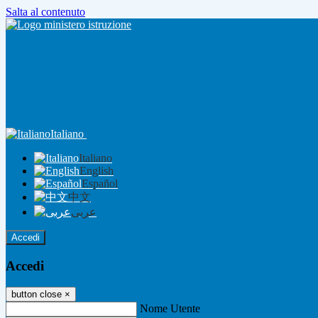
Salta al contenuto
Italiano
Italiano
English
Español
中文
عربى
Accedi
Accedi
button close
×
Nome Utente