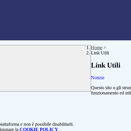
Home
>
Link Utili
Link Utili
Notizie
Questo sito o gli stru
funzionamento ed utili 
attaforma e non è possibile disabilitarli.
isionare la
COOKIE POLICY
.