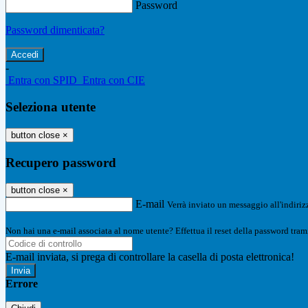
Password
Password dimenticata?
-
Entra con SPID
Entra con CIE
Seleziona utente
button close
×
Recupero password
button close
×
E-mail
Verrà inviato un messaggio all'indirizz
Non hai una e-mail associata al nome utente? Effettua il reset della password tram
E-mail inviata, si prega di controllare la casella di posta elettronica!
Errore